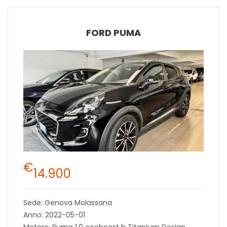
FORD PUMA
€
14.900
Sede: Genova Molassana
Anno: 2022-05-01
Motore: Puma 1.0 ecoboost h Titanium Design