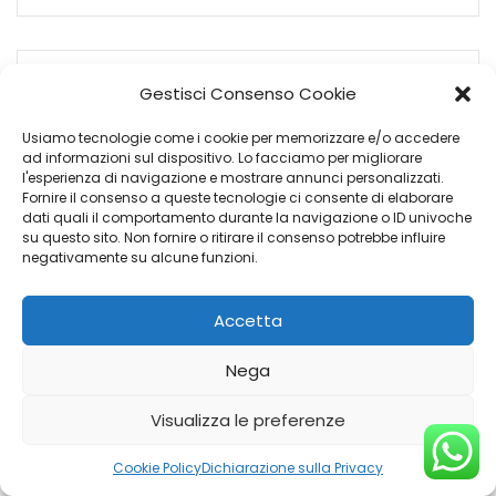
Gestisci Consenso Cookie
FORD PUMA
Usiamo tecnologie come i cookie per memorizzare e/o accedere
ad informazioni sul dispositivo. Lo facciamo per migliorare
l'esperienza di navigazione e mostrare annunci personalizzati.
Fornire il consenso a queste tecnologie ci consente di elaborare
dati quali il comportamento durante la navigazione o ID univoche
su questo sito. Non fornire o ritirare il consenso potrebbe influire
negativamente su alcune funzioni.
Accetta
Nega
€
15.900
Visualizza le preferenze
Cookie Policy
Dichiarazione sulla Privacy
Sede: Genova Molassana