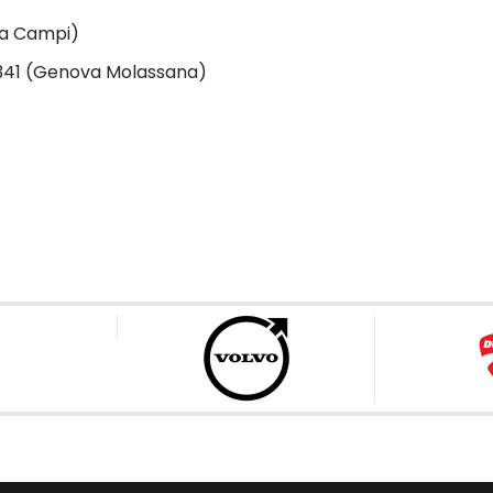
va Campi)
 341 (Genova Molassana)