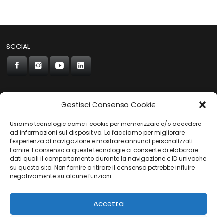
SOCIAL
Gestisci Consenso Cookie
CONCORDE
Usiamo tecnologie come i cookie per memorizzare e/o accedere
AUTOCHIAVARI
ad informazioni sul dispositivo. Lo facciamo per migliorare
l'esperienza di navigazione e mostrare annunci personalizzati.
Fornire il consenso a queste tecnologie ci consente di elaborare
dati quali il comportamento durante la navigazione o ID univoche
Gruppo Carfin SPA
|
P.IVA:
03859710109 |
Sede Legale:
su questo sito. Non fornire o ritirare il consenso potrebbe influire
Via L. Perini 50 - 16152 Genova | © 2025
negativamente su alcune funzioni.
PRIVACY POLICY
|
COOKIES POLICY
Accetta