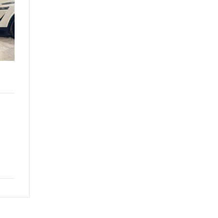
€
19.900
Sede: Genova Campi
Anno: 2023-04-01
Motore: 1.0 dig-t N-Connecta 115cv DCT Aziend
Esterni:
Alimentazione: Benzina
Chilometraggio: 35000