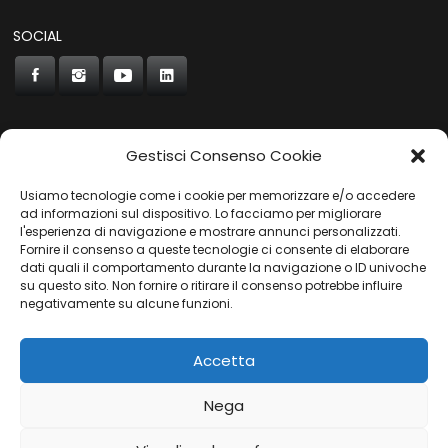
SOCIAL
Gestisci Consenso Cookie
CONCORDE
Usiamo tecnologie come i cookie per memorizzare e/o accedere
AUTOCHIAVARI
ad informazioni sul dispositivo. Lo facciamo per migliorare
l'esperienza di navigazione e mostrare annunci personalizzati.
Fornire il consenso a queste tecnologie ci consente di elaborare
dati quali il comportamento durante la navigazione o ID univoche
Gruppo Carfin SPA
|
P.IVA:
03859710109 |
Sede Legale:
su questo sito. Non fornire o ritirare il consenso potrebbe influire
Via L. Perini 50 - 16152 Genova | © 2025
negativamente su alcune funzioni.
PRIVACY POLICY
|
COOKIES POLICY
Accetta
Nega