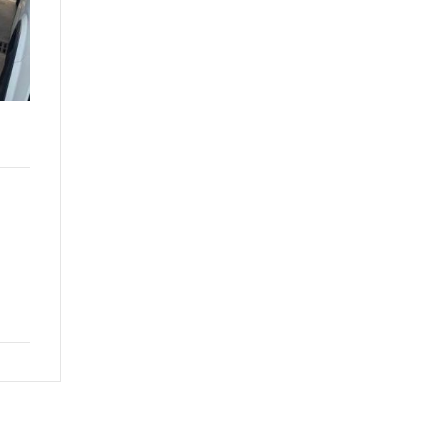
€
11.300
Sede: Genova Molassana
Anno: 2022-07-01
Motore: Fiesta 5p 1.0 ecoboost Titanium (N1)
Esterni:
Alimentazione: Benzina
Chilometraggio: 87700