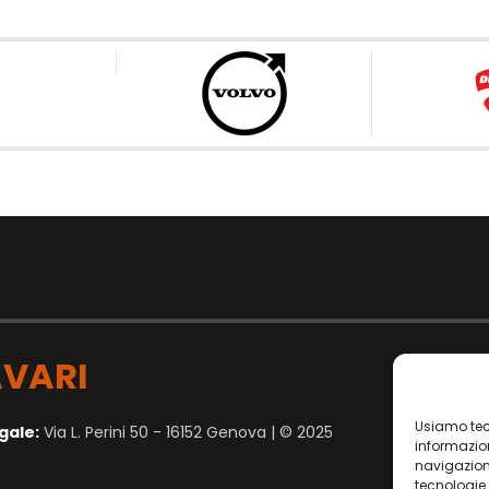
VARI
Usiamo tec
gale:
Via L. Perini 50 - 16152 Genova | © 2025
informazion
navigazion
tecnologie