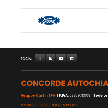
SOCIAL
CONCORDE AUTOCHIA
Gruppo Carfin SPA
|
P.IVA:
03859710109 |
Sede Le
PRIVACY POLICY
|
COOKIES POLICY