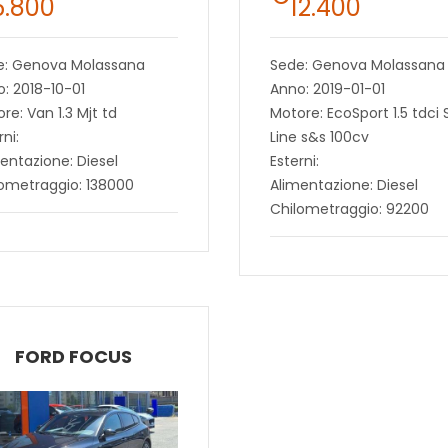
5.800
12.400
e: Genova Molassana
Sede: Genova Molassana
: 2018-10-01
Anno: 2019-01-01
re: Van 1.3 Mjt td
Motore: EcoSport 1.5 tdci 
rni:
Line s&s 100cv
entazione: Diesel
Esterni:
ometraggio: 138000
Alimentazione: Diesel
Chilometraggio: 92200
FORD FOCUS