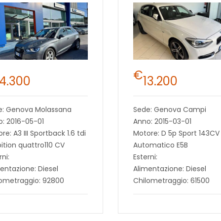
€
14.300
13.200
e: Genova Molassana
Sede: Genova Campi
: 2016-05-01
Anno: 2015-03-01
re: A3 III Sportback 1.6 tdi
Motore: D 5p Sport 143CV
tion quattro110 CV
Automatico E5B
rni:
Esterni:
entazione: Diesel
Alimentazione: Diesel
lometraggio: 92800
Chilometraggio: 61500