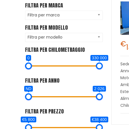
FILTRA PER MARCA
Filtra per marca
FILTRA PER MODELLO
Filtra per modello
€
FILTRA PER CHILOMETRAGGIO
0
330 000
Sed
Anno
Moto
FILTRA PER ANNO
Ambi
ND
2 026
Este
Alim
Chi
FILTRA PER PREZZO
€5 800
€38 400