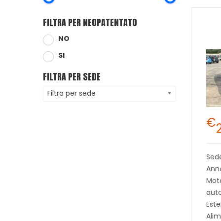
FILTRA PER NEOPATENTATO
NO
SI
FILTRA PER SEDE
Filtra per sede
€
Sed
Anno
Moto
aut
Este
Alim