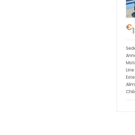
€
Sed
Ann
Moto
Line
Este
Alim
Chi