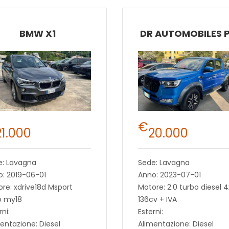
BMW X1
DR AUTOMOBILES 
€
21.000
20.000
e: Lavagna
Sede: Lavagna
: 2019-06-01
Anno: 2023-07-01
re: xdrive18d Msport
Motore: 2.0 turbo diesel 
o my18
136cv + IVA
rni:
Esterni:
entazione: Diesel
Alimentazione: Diesel