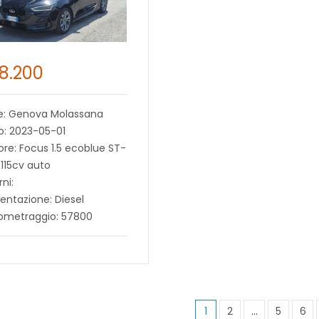
18.200
e: Genova Molassana
o: 2023-05-01
re: Focus 1.5 ecoblue ST-
 115cv auto
rni:
entazione: Diesel
lometraggio: 57800
1
2
…
5
6