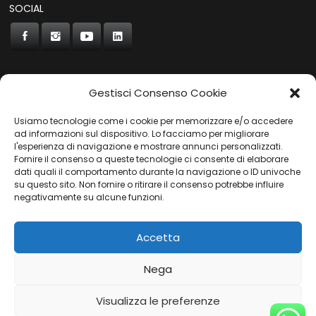
SOCIAL
Gestisci Consenso Cookie
CONCORDE
Usiamo tecnologie come i cookie per memorizzare e/o accedere
AUTOCHIAVARI
ad informazioni sul dispositivo. Lo facciamo per migliorare
l'esperienza di navigazione e mostrare annunci personalizzati.
Fornire il consenso a queste tecnologie ci consente di elaborare
dati quali il comportamento durante la navigazione o ID univoche
Gruppo Carfin SPA
|
P.IVA:
03859710109 |
Sede Legale:
su questo sito. Non fornire o ritirare il consenso potrebbe influire
Via L. Perini 50 - 16152 Genova | © 2025
negativamente su alcune funzioni.
PRIVACY POLICY
|
COOKIES POLICY
Accetta
Nega
Visualizza le preferenze