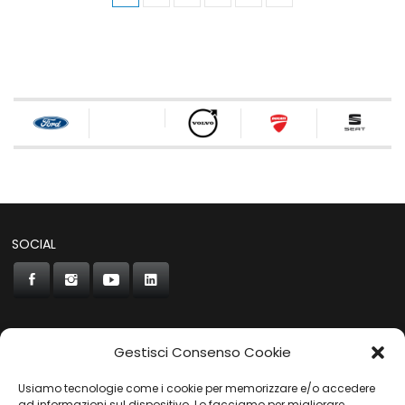
SOCIAL
Gestisci Consenso Cookie
CONCORDE
Usiamo tecnologie come i cookie per memorizzare e/o accedere
ad informazioni sul dispositivo. Lo facciamo per migliorare