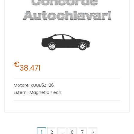
€
38.471
Motore: KUGB5Z-26
Esterni: Magnetic Tech
1
2
…
6
7