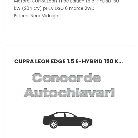
Motore: CUPRA Leon Tribe Edition 1.5 e-HYBRID 150
kW (204 CV) pHEV DSG 6 marce 2WD
Esterni: Nero Midnight
CUPRA LEON EDGE 1.5 E-HYBRID 150 KW (204 CV) PHEV DSG 6 MARCE 2WD