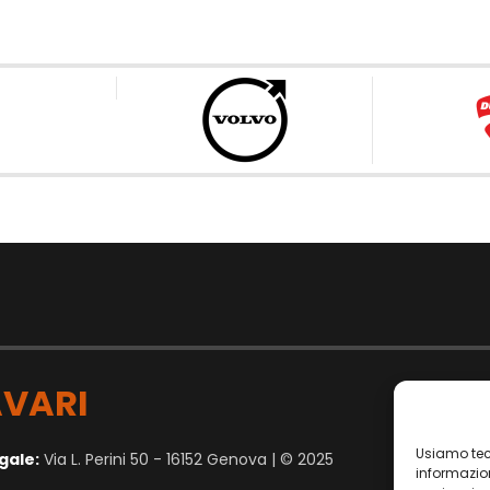
VARI
Usiamo tec
gale:
Via L. Perini 50 - 16152 Genova | © 2025
informazion