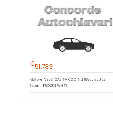
€
51.789
Motore: V363 ICA3 TA CDC Trd 165cv 350 L2
Esterni: FROZEN WHITE