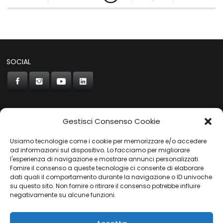
SOCIAL
Gestisci Consenso Cookie
CONCORDE
Usiamo tecnologie come i cookie per memorizzare e/o accedere
AUTOCHIAVARI
ad informazioni sul dispositivo. Lo facciamo per migliorare
l'esperienza di navigazione e mostrare annunci personalizzati.
Fornire il consenso a queste tecnologie ci consente di elaborare
dati quali il comportamento durante la navigazione o ID univoche
Gruppo Carfin SPA
|
P.IVA:
03859710109 |
Sede Legale:
su questo sito. Non fornire o ritirare il consenso potrebbe influire
Via L. Perini 50 - 16152 Genova | © 2025
negativamente su alcune funzioni.
PRIVACY POLICY
|
COOKIES POLICY