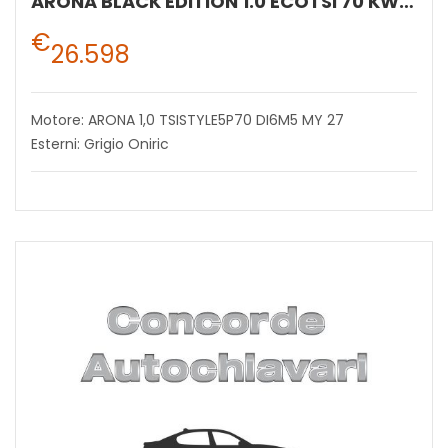
ARONA BLACK EDITION 1.0 ECOTSI 70 KW (95 CV) BENZINA MANUALE 5 MARCE 2WD
€
26.598
Motore: ARONA 1,0 TSISTYLE5P70 DI6M5 MY 27
Esterni: Grigio Oniric