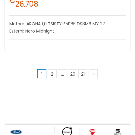
€
26.708
Motore: ARONA 1,0 TSISTYLE5P85 DS8M6 MY 27
Esterni: Nero Midnight
1
2
…
20
21