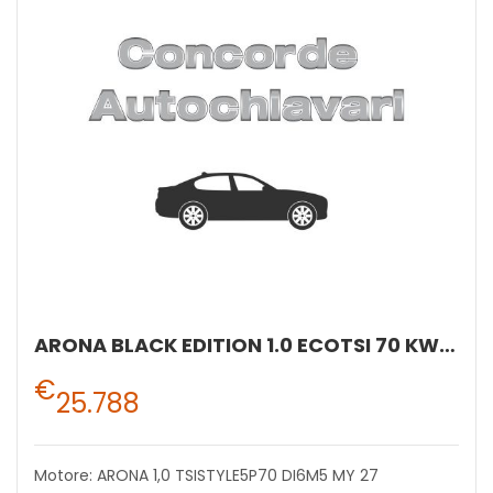
ARONA BLACK EDITION 1.0 ECOTSI 70 KW (95 CV) BENZINA MANUALE 5 MARCE 2WD
€
25.788
Motore: ARONA 1,0 TSISTYLE5P70 DI6M5 MY 27