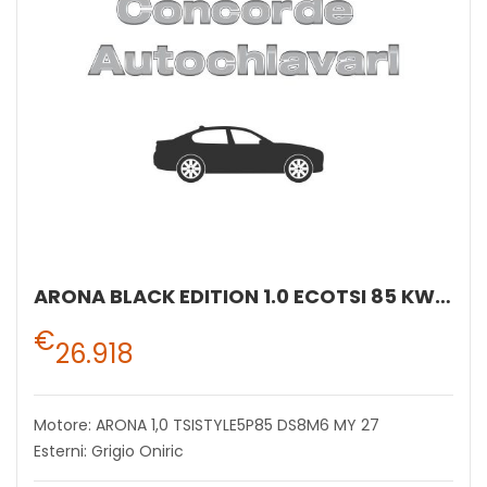
ARONA BLACK EDITION 1.0 ECOTSI 85 KW (115 CV) BENZINA MANUALE 6 MARCE 2WD
€
26.918
Motore: ARONA 1,0 TSISTYLE5P85 DS8M6 MY 27
Esterni: Grigio Oniric