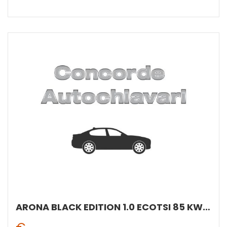
ARONA BLACK EDITION 1.0 ECOTSI 85 KW (115 CV) BENZINA MANUALE 6 MARCE 2WD