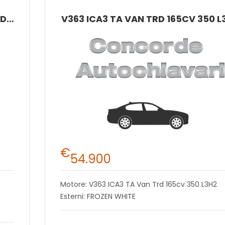
NUOVO CUSTOM TRANSIT VAN TREND 2.0 ECOBLUE 136CV 280 L1H1
V363 ICA3 TA VAN TRD 165CV 350 L
€
54.900
Motore: V363 ICA3 TA Van Trd 165cv 350 L3H2
Esterni: FROZEN WHITE