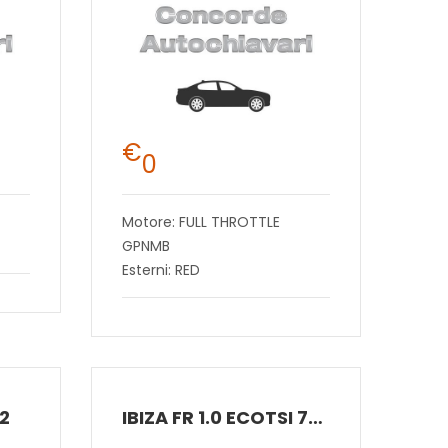
€
0
Motore: FULL THROTTLE
GPNMB
Esterni: RED
2
IBIZA FR 1.0 ECOTSI 70 KW (95 CV) BENZINA MANUALE 5 MARCE 2WD