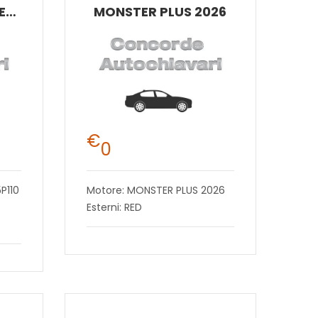
LEON SPORTSTOURER FR 2.0 TDI 110 KW (150 CV) DIESEL DSG 7 MARCE 2WD
MONSTER PLUS 2026
€
0
P110
Motore: MONSTER PLUS 2026
Esterni: RED