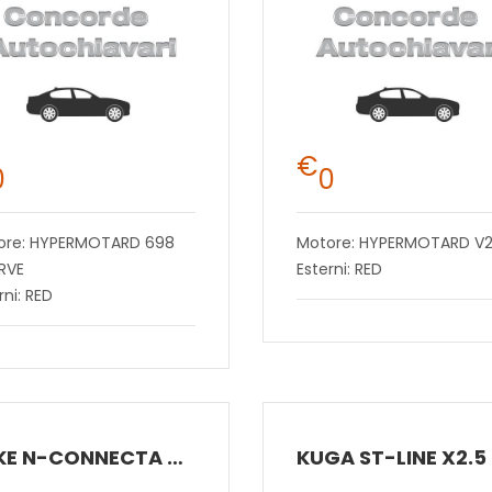
€
0
0
ore: HYPERMOTARD 698
Motore: HYPERMOTARD V
RVE
Esterni: RED
rni: RED
JUKE N-CONNECTA DCT