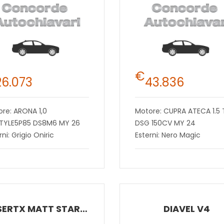
€
26.073
43.836
re: ARONA 1,0
Motore: CUPRA ATECA 1.5 
STYLE5P85 DS8M6 MY 26
DSG 150CV MY 24
rni: Grigio Oniric
Esterni: Nero Magic
DESERTX MATT STAR 2026
DIAVEL V4