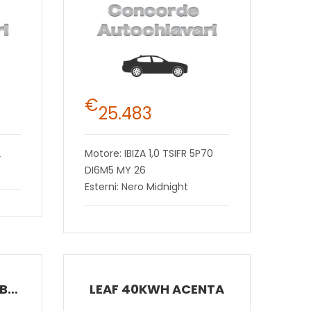
€
25.483
2
Motore: IBIZA 1,0 TSIFR 5P70
DI6M5 MY 26
Esterni: Nero Midnight
KUGA ST-LINE X2.5 BENZINA – PLUG IN HYBRIDAUTOMATICA (HF55)ANTERIORE 2WD
LEAF 40KWH ACENTA