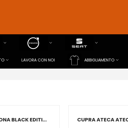
TO
LAVORA CON NOI
ABBIGLIAMENTO
ARONA BLACK EDITION 1.0 ECOTSI 85 KW (115 CV) BENZINA MANUALE 6 MARCE 2WD