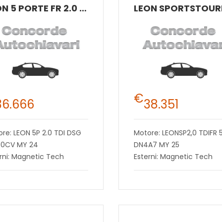
LEON 5 PORTE FR 2.0 TDI 110 KW (150 CV) DIESEL DSG 7 MARCE 2WD
€
36.666
38.351
re: LEON 5P 2.0 TDI DSG
Motore: LEONSP2,0 TDIFR 5
150CV MY 24
DN4A7 MY 25
rni: Magnetic Tech
Esterni: Magnetic Tech