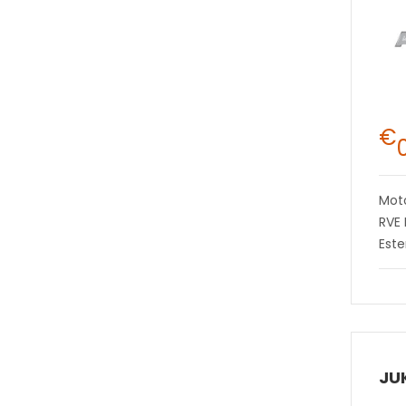
€
Mot
RVE 
Este