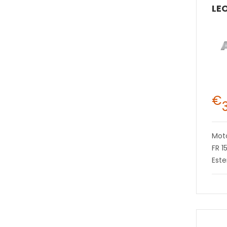
€
Moto
FR 
Este