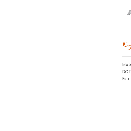
€
Mot
DCT
Este