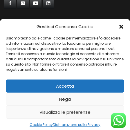
Gestisci Consenso Cookie
CONCORDE
Usiamo tecnologie come i cookie per memorizzare e/o accedere
AUTOCHIAVARI
ad informazioni sul dispositivo. Lo facciamo per migliorare
l'esperienza di navigazione e mostrare annunci personalizzati.
Fornire il consenso a queste tecnologie ci consente di elaborare
dati quali il comportamento durante la navigazione o ID univoche
Gruppo Carfin SPA
|
P.IVA:
03859710109 |
Sede Legale:
su questo sito. Non fornire o ritirare il consenso potrebbe influire
Via L. Perini 50 - 16152 Genova | © 2025
negativamente su alcune funzioni.
PRIVACY POLICY
|
COOKIES POLICY
Accetta
Nega
Visualizza le preferenze
Cookie Policy
Dichiarazione sulla Privacy