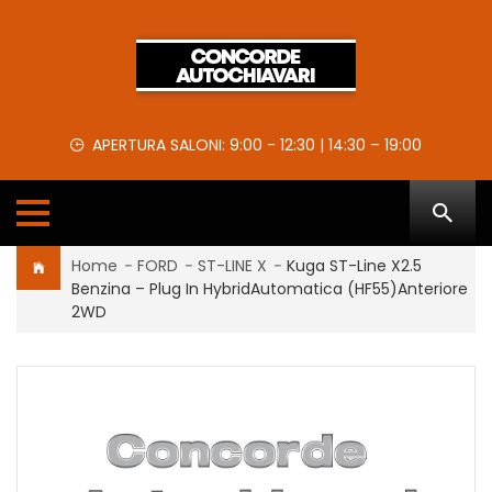
APERTURA SALONI: 9:00 - 12:30 | 14:30 – 19:00
Home
-
FORD
-
ST-LINE X
-
Kuga ST-Line X2.5
Benzina – Plug In HybridAutomatica (HF55)Anteriore
2WD