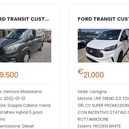
FORD TRANSIT CUSTOM
€
19.500
21.000
e: Genova Molassana
Sede: Lavagna
: 2022-01-01
Motore: L1H1 TREND 2.0 TD
ore: Doppia Cabina Trend
136 CV SUPER PROMOZION
td Mhev Hybrid 5 posti
CON INCENTIVO STATALE
rni:
ROTTAMAZIONE
entazione: Diesel
Esterni: FROZEN WHITE