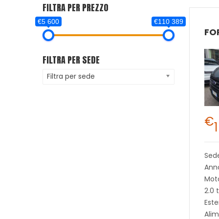
FILTRA PER PREZZO
€5 600
€110 389
FILTRA PER SEDE
Filtra per sede
€
Sed
Anno
Mot
2.0 
Este
Alim