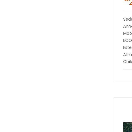
Sed
Ann
Moto
ECO
Este
Alim
Chil