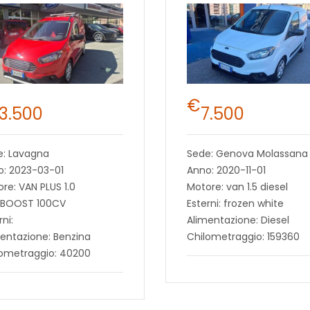
€
13.500
7.500
e: Lavagna
Sede: Genova Molassana
o: 2023-03-01
Anno: 2020-11-01
re: VAN PLUS 1.0
Motore: van 1.5 diesel
BOOST 100CV
Esterni: frozen white
rni:
Alimentazione: Diesel
entazione: Benzina
Chilometraggio: 159360
lometraggio: 40200