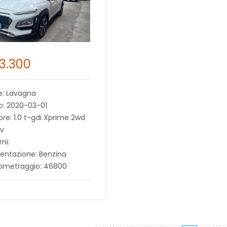
13.300
e: Lavagna
o: 2020-03-01
re: 1.0 t-gdi Xprime 2wd
cv
rni:
entazione: Benzina
lometraggio: 46800