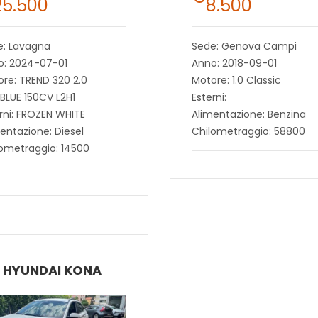
25.500
8.500
e: Lavagna
Sede: Genova Campi
o: 2024-07-01
Anno: 2018-09-01
re: TREND 320 2.0
Motore: 1.0 Classic
BLUE 150CV L2H1
Esterni:
rni: FROZEN WHITE
Alimentazione: Benzina
entazione: Diesel
Chilometraggio: 58800
ometraggio: 14500
HYUNDAI KONA