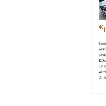
€
Sed
Ann
Moto
120
Este
Alim
Chi