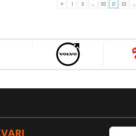
1
2
…
20
21
22
…
VARI