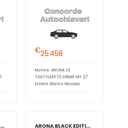
€
25.458
Motore: ARONA 1,0
7
TSISTYLE5P70 DI6M5 MY 27
Esterni: Bianco Nevada
ARONA BLACK EDITION 1.0 ECOTSI 70 KW (95 CV) BENZINA MANUALE 5 MARCE 2WD
ARONA BLACK EDITION 1.0 ECOTSI 70 KW (95 CV) BENZINA MANUALE 5 MARCE 2WD