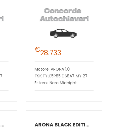
€
28.733
Motore: ARONA 1,0
27
TSISTYLE5P85 DS8A7 MY 27
Esterni: Nero Midnight
ARONA BLACK EDITION 1.0 ECOTSI 85 KW (115 CV) BENZINA MANUALE 6 MARCE 2WD
ARONA BLACK EDITION 1.0 ECOTSI 85 KW (115 CV) BENZINA MANUALE 6 MARCE 2WD