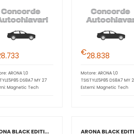
€
28.733
28.838
re: ARONA 1,0
Motore: ARONA 1,0
STYLE5P85 DS8A7 MY 27
TSISTYLE5P85 DS8A7 MY 
rni: Magnetic Tech
Esterni: Magnetic Tech
ARONA BLACK EDITION 1.0 ECOTSI 85 KW (115 CV) BENZINA DSG 7 MARCE 2WD