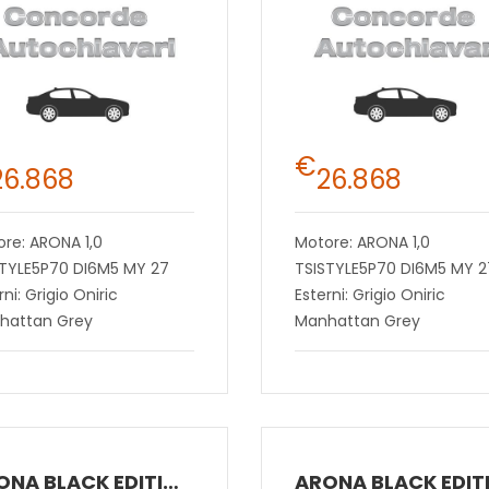
€
26.868
26.868
re: ARONA 1,0
Motore: ARONA 1,0
STYLE5P70 DI6M5 MY 27
TSISTYLE5P70 DI6M5 MY 2
rni: Grigio Oniric
Esterni: Grigio Oniric
hattan Grey
Manhattan Grey
ARONA BLACK EDITION 1.0 ECOTSI 70 KW (95 CV) BENZINA MANUALE 5 MARCE 2WD