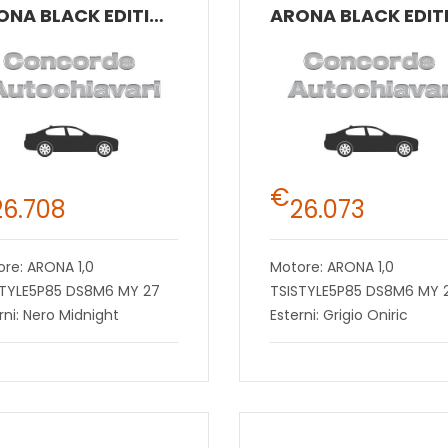
ARONA BLACK EDITION 1.0 ECOTSI 85 KW (115 CV) BENZINA MANUALE 6 MARCE 2WD
€
26.708
26.073
re: ARONA 1,0
Motore: ARONA 1,0
STYLE5P85 DS8M6 MY 27
TSISTYLE5P85 DS8M6 MY 
rni: Nero Midnight
Esterni: Grigio Oniric