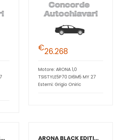
€
26.268
Motore: ARONA 1,0
7
TSISTYLE5P70 DI6M5 MY 27
Esterni: Grigio Oniric
ARONA BLACK EDITION 1.0 ECOTSI 70 KW (95 CV) BENZINA MANUALE 5 MARCE 2WD
ARONA BLACK EDITION 1.0 ECOTSI 70 KW (95 CV) BENZINA MANUALE 5 MARCE 2WD