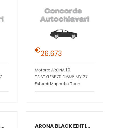
€
26.673
Motore: ARONA 1,0
7
TSISTYLE5P70 DI6M5 MY 27
Esterni: Magnetic Tech
ARONA BLACK EDITION 1.0 ECOTSI 85 KW (115 CV) BENZINA DSG 7 MARCE 2WD
ARONA BLACK EDITION 1.0 ECOTSI 85 KW (115 CV) BENZINA DSG 7 MARCE 2WD