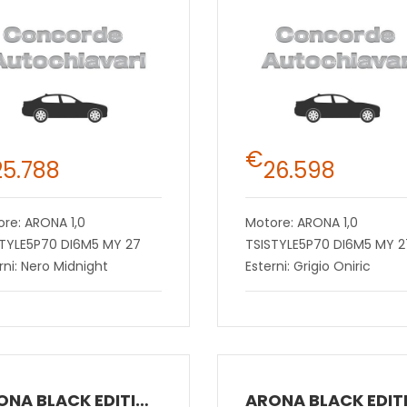
€
25.788
26.598
re: ARONA 1,0
Motore: ARONA 1,0
STYLE5P70 DI6M5 MY 27
TSISTYLE5P70 DI6M5 MY 2
rni: Nero Midnight
Esterni: Grigio Oniric
ARONA BLACK EDITION 1.0 ECOTSI 85 KW (115 CV) BENZINA DSG 7 MARCE 2WD