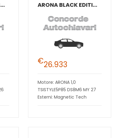
ARONA BLACK EDITION 1.0 ECOTSI 85 KW (115 CV) BENZINA MANUALE 6 MARCE 2WD
ARONA BLACK EDITION 1.0 ECOTSI 85 KW (115 CV) BENZINA MANUALE 6 MARCE 2WD
€
26.933
Motore: ARONA 1,0
26
TSISTYLE5P85 DS8M6 MY 27
Esterni: Magnetic Tech