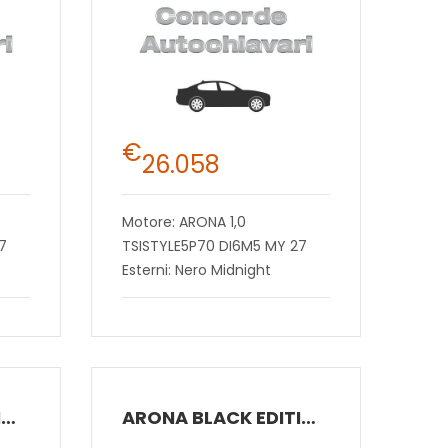
€
26.058
Motore: ARONA 1,0
7
TSISTYLE5P70 DI6M5 MY 27
Esterni: Nero Midnight
ARONA BLACK EDITION 1.0 ECOTSI 70 KW (95 CV) BENZINA MANUALE 5 MARCE 2WD
ARONA BLACK EDITION 1.0 ECOTSI 70 KW (95 CV) BENZINA MANUALE 5 MARCE 2WD