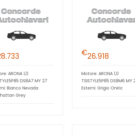
€
28.733
26.918
re: ARONA 1,0
Motore: ARONA 1,0
STYLE5P85 DS8A7 MY 27
TSISTYLE5P85 DS8M6 MY 
rni: Bianco Nevada
Esterni: Grigio Oniric
hattan Grey