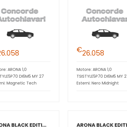
€
26.058
26.058
re: ARONA 1,0
Motore: ARONA 1,0
STYLE5P70 DI6M5 MY 27
TSISTYLE5P70 DI6M5 MY 2
rni: Magnetic Tech
Esterni: Nero Midnight
ARONA BLACK EDITION 1.0 ECOTSI 70 KW (95 CV) BENZINA MANUALE 5 MARCE 2WD