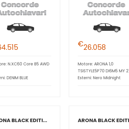
€
64.515
26.058
ore: N.XC60 Core B5 AWD
Motore: ARONA 1,0
TSISTYLE5P70 DI6M5 MY 2
rni: DENIM BLUE
Esterni: Nero Midnight
ARONA BLACK EDITION 1.0 ECOTSI 70 KW (95 CV) BENZINA MANUALE 5 MARCE 2WD