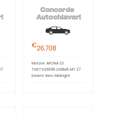
€
26.708
Motore: ARONA 1,0
27
TSISTYLE5P85 DS8M6 MY 27
Esterni: Nero Midnight