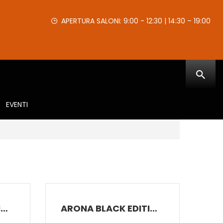
APERTURA SALONI: 9:00 - 12:30 | 14:30 – 19:00
EVENTI
ARONA BLACK EDITION 1.0 ECOTSI 70 KW (95 CV) BENZINA MANUALE 5 MARCE 2WD
ARONA BLACK EDITION 1.0 ECOTSI 70 KW (95 CV) BENZINA MANUALE 5 MARCE 2WD