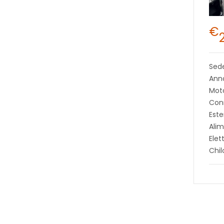
€
Sed
Anno
Moto
Con
Este
Alim
Elet
Chi