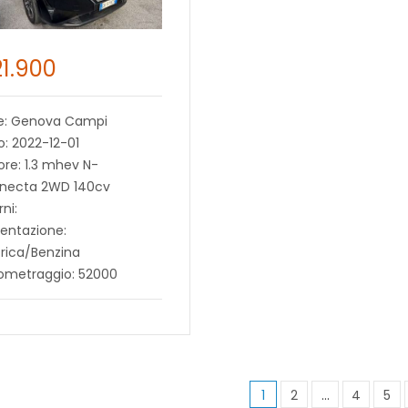
21.900
e: Genova Campi
: 2022-12-01
re: 1.3 mhev N-
necta 2WD 140cv
rni:
entazione:
trica/Benzina
lometraggio: 52000
1
2
…
4
5