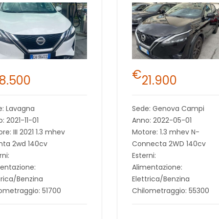
€
18.500
21.900
e: Lavagna
Sede: Genova Campi
: 2021-11-01
Anno: 2022-05-01
re: III 2021 1.3 mhev
Motore: 1.3 mhev N-
nta 2wd 140cv
Connecta 2WD 140cv
rni:
Esterni:
entazione:
Alimentazione:
trica/Benzina
Elettrica/Benzina
ometraggio: 51700
Chilometraggio: 55300