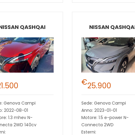
NISSAN QASHQAI
NISSAN QASHQA
€
21.500
25.900
e: Genova Campi
Sede: Genova Campi
o: 2022-08-01
Anno: 2023-01-01
re: 1.3 mhev N-
Motore: 1.5 e-power N-
necta 2WD 140cv
Connecta 2WD
rni:
Esterni: