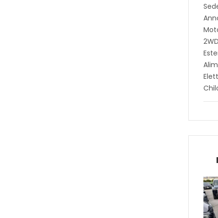
Sed
Ann
Moto
2W
Este
Alim
Elet
Chi