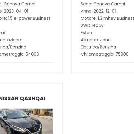
e: Genova Campi
Sede: Genova Campi
o: 2023-04-01
Anno: 2022-12-01
re: 1.5 e-power Business
Motore: 1.3 mhev Busines
D
2WD 140cv
rni:
Esterni:
entazione:
Alimentazione:
trica/Benzina
Elettrica/Benzina
lometraggio: 54000
Chilometraggio: 75900
NISSAN QASHQAI