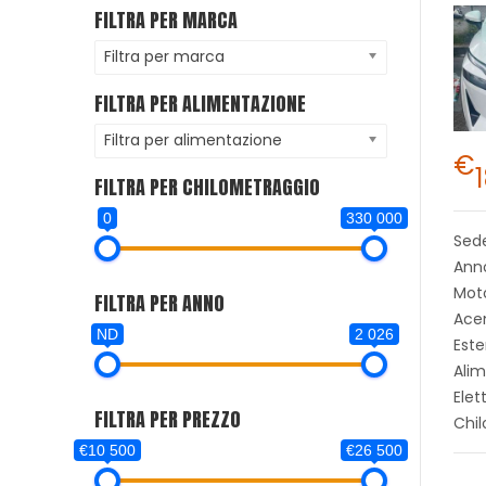
FILTRA PER MARCA
Filtra per marca
FILTRA PER ALIMENTAZIONE
Filtra per alimentazione
€
FILTRA PER CHILOMETRAGGIO
0
330 000
Sed
Anno
Moto
FILTRA PER ANNO
Ace
ND
2 026
Este
Alim
Elet
FILTRA PER PREZZO
Chil
€10 500
€26 500