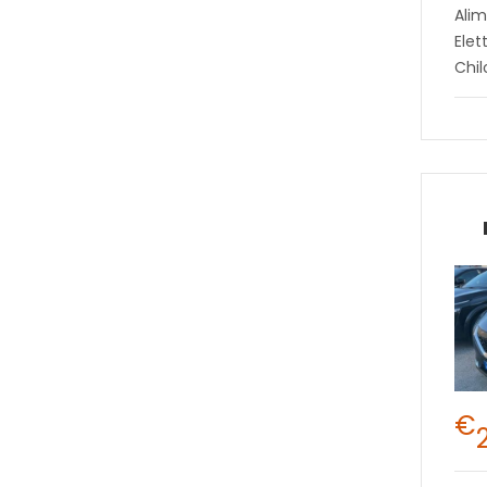
Alim
Elet
Chi
€