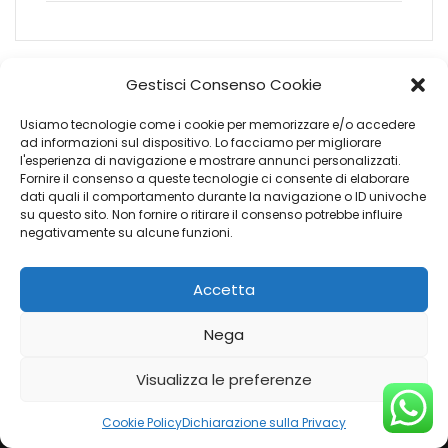
Gestisci Consenso Cookie
1
2
…
9
10
11
12
Usiamo tecnologie come i cookie per memorizzare e/o accedere
ad informazioni sul dispositivo. Lo facciamo per migliorare
l'esperienza di navigazione e mostrare annunci personalizzati.
Fornire il consenso a queste tecnologie ci consente di elaborare
dati quali il comportamento durante la navigazione o ID univoche
su questo sito. Non fornire o ritirare il consenso potrebbe influire
negativamente su alcune funzioni.
Accetta
Nega
Visualizza le preferenze
SOCIAL
Cookie Policy
Dichiarazione sulla Privacy