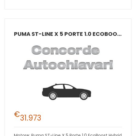
PUMA ST-LINE X 5 PORTE 1.0 ECOBOOST HYBRID 125CV MANUALE A 6 RAPPORTI
€
31.973
Motore: Puma ST-Line X 5 Porte 1.0 EcoBoost Hybrid