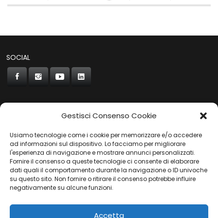
SOCIAL
Gestisci Consenso Cookie
CONCORDE
Usiamo tecnologie come i cookie per memorizzare e/o accedere
AUTOCHIAVARI
ad informazioni sul dispositivo. Lo facciamo per migliorare
l'esperienza di navigazione e mostrare annunci personalizzati.
Fornire il consenso a queste tecnologie ci consente di elaborare
dati quali il comportamento durante la navigazione o ID univoche
Gruppo Carfin SPA
|
P.IVA:
03859710109 |
Sede Legale:
su questo sito. Non fornire o ritirare il consenso potrebbe influire
Via L. Perini 50 - 16152 Genova | © 2025
negativamente su alcune funzioni.
PRIVACY POLICY
|
COOKIES POLICY
Accetta