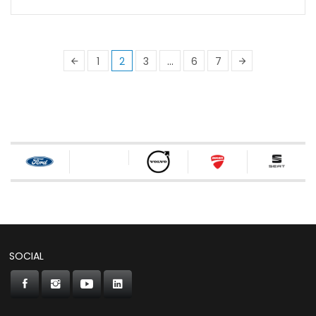
1
2
3
…
6
7
SOCIAL