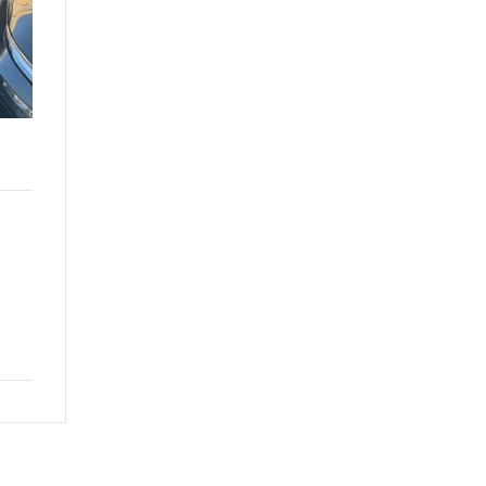
€
16.500
Sede: Genova Campi
Anno: 2024-06-01
Motore: 1.0 dig-t Acenta 115cv
Esterni:
Alimentazione: Benzina
Chilometraggio: 61600