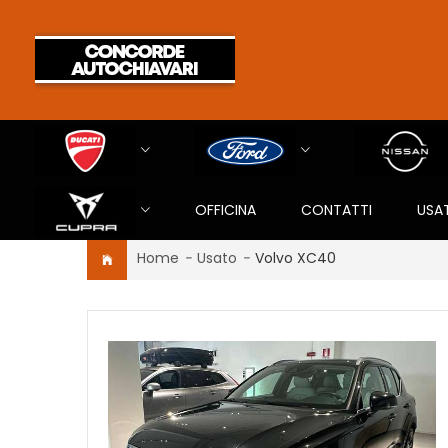
OFFICINA
CONTATTI
USA
Home
-
Usato
-
Volvo XC40