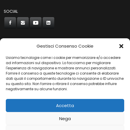
SOCIAL
Gestisci Consenso Cookie
CONCORDE
Usiamo tecnologie come i cookie per memorizzare e/o accedere
AUTOCHIAVARI
ad informazioni sul dispositivo. Lo facciamo per migliorare
l'esperienza di navigazione e mostrare annunci personalizzati.
Fornire il consenso a queste tecnologie ci consente di elaborare
dati quali il comportamento durante la navigazione o ID univoche
Gruppo Carfin SPA
|
P.IVA:
03859710109 |
Sede Legale:
su questo sito. Non fornire o ritirare il consenso potrebbe influire
Via L. Perini 50 - 16152 Genova | © 2025
negativamente su alcune funzioni.
PRIVACY POLICY
|
COOKIES POLICY
Accetta
Nega