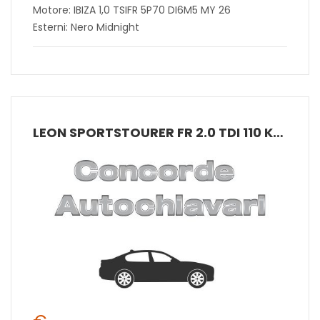
Motore: IBIZA 1,0 TSIFR 5P70 DI6M5 MY 26
Esterni: Nero Midnight
LEON SPORTSTOURER FR 2.0 TDI 110 KW (150 CV) DIESEL DSG 7 MARCE 2WD