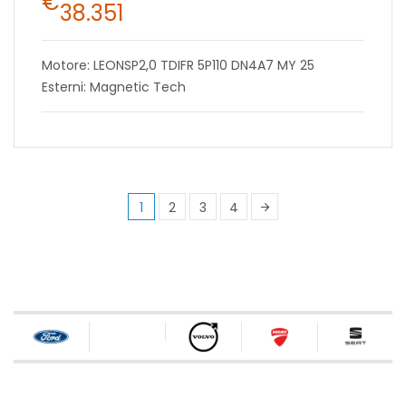
€
38.351
Motore: LEONSP2,0 TDIFR 5P110 DN4A7 MY 25
Esterni: Magnetic Tech
1
2
3
4