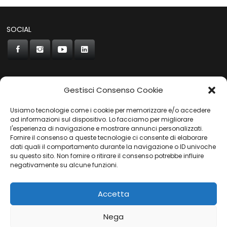
SOCIAL
Gestisci Consenso Cookie
CONCORDE
Usiamo tecnologie come i cookie per memorizzare e/o accedere
AUTOCHIAVARI
ad informazioni sul dispositivo. Lo facciamo per migliorare
l'esperienza di navigazione e mostrare annunci personalizzati.
Fornire il consenso a queste tecnologie ci consente di elaborare
dati quali il comportamento durante la navigazione o ID univoche
Gruppo Carfin SPA
|
P.IVA:
03859710109 |
Sede Legale:
su questo sito. Non fornire o ritirare il consenso potrebbe influire
Via L. Perini 50 - 16152 Genova | © 2025
negativamente su alcune funzioni.
PRIVACY POLICY
|
COOKIES POLICY
Accetta
Nega