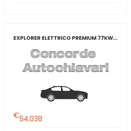
EXPLORER ELETTRICO PREMIUM 77KWH EXTENDED RANGE RWD 286 CV 210 KW ELETTRICO TRASMISSIONE AUTOMATICA
€
54.038