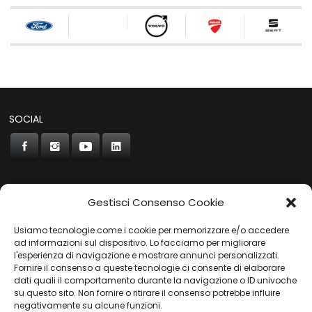
SOCIAL
Gestisci Consenso Cookie
CONCORDE
Usiamo tecnologie come i cookie per memorizzare e/o accedere
AUTOCHIAVARI
ad informazioni sul dispositivo. Lo facciamo per migliorare
l'esperienza di navigazione e mostrare annunci personalizzati.
Fornire il consenso a queste tecnologie ci consente di elaborare
dati quali il comportamento durante la navigazione o ID univoche
Gruppo Carfin SPA
|
P.IVA:
03859710109 |
Sede Legale:
su questo sito. Non fornire o ritirare il consenso potrebbe influire
Via L. Perini 50 - 16152 Genova | © 2025
negativamente su alcune funzioni.