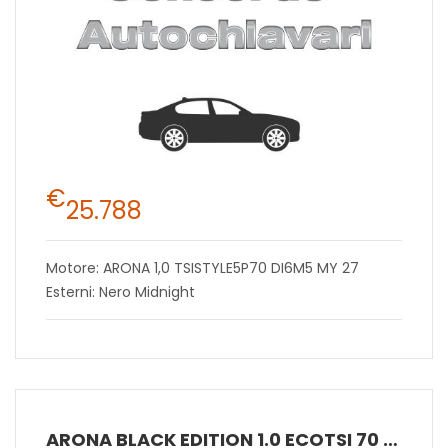
€
25.788
Motore: ARONA 1,0 TSISTYLE5P70 DI6M5 MY 27
Esterni: Nero Midnight
ARONA BLACK EDITION 1.0 ECOTSI 70 KW (95 CV) BENZINA MANUALE 5 MARCE 2WD