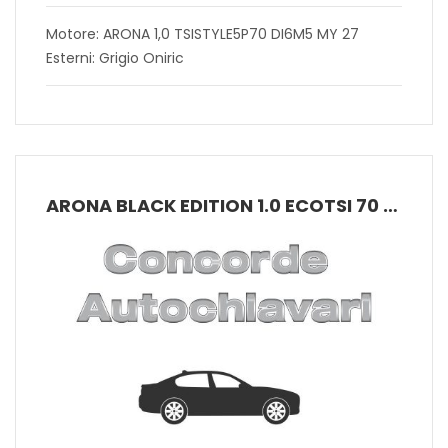
Motore: ARONA 1,0 TSISTYLE5P70 DI6M5 MY 27
Esterni: Grigio Oniric
ARONA BLACK EDITION 1.0 ECOTSI 70 KW (95 CV) BENZINA MANUALE 5 MARCE 2WD