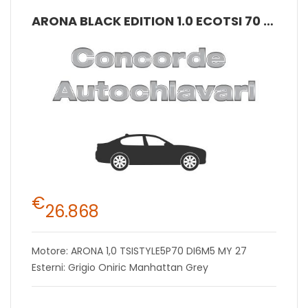
ARONA BLACK EDITION 1.0 ECOTSI 70 KW (95 CV) BENZINA MANUALE 5 MARCE 2WD
€
26.868
Motore: ARONA 1,0 TSISTYLE5P70 DI6M5 MY 27
Esterni: Grigio Oniric Manhattan Grey