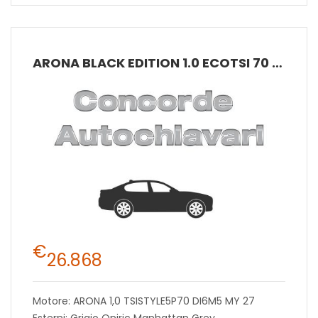
ARONA BLACK EDITION 1.0 ECOTSI 70 KW (95 CV) BENZINA MANUALE 5 MARCE 2WD
€
26.868
Motore: ARONA 1,0 TSISTYLE5P70 DI6M5 MY 27
Esterni: Grigio Oniric Manhattan Grey