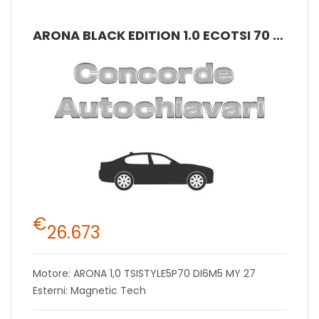
ARONA BLACK EDITION 1.0 ECOTSI 70 KW (95 CV) BENZINA MANUALE 5 MARCE 2WD
€
26.673
Motore: ARONA 1,0 TSISTYLE5P70 DI6M5 MY 27
Esterni: Magnetic Tech