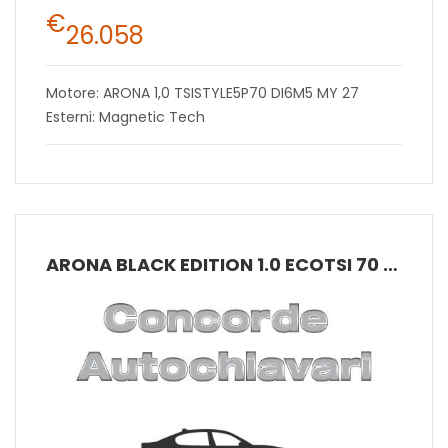
€
26.058
Motore: ARONA 1,0 TSISTYLE5P70 DI6M5 MY 27
Esterni: Magnetic Tech
ARONA BLACK EDITION 1.0 ECOTSI 70 KW (95 CV) BENZINA MANUALE 5 MARCE 2WD