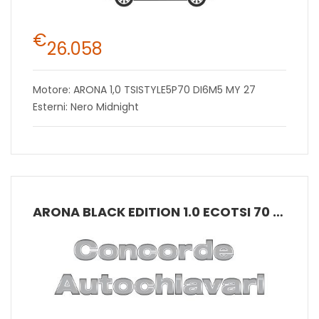
€
26.058
Motore: ARONA 1,0 TSISTYLE5P70 DI6M5 MY 27
Esterni: Nero Midnight
ARONA BLACK EDITION 1.0 ECOTSI 70 KW (95 CV) BENZINA MANUALE 5 MARCE 2WD