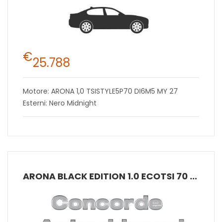
€
25.788
Motore: ARONA 1,0 TSISTYLE5P70 DI6M5 MY 27
Esterni: Nero Midnight
ARONA BLACK EDITION 1.0 ECOTSI 70 KW (95 CV) BENZINA MANUALE 5 MARCE 2WD