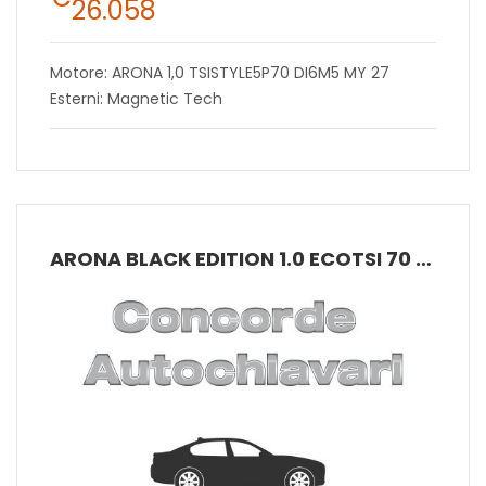
26.058
Motore: ARONA 1,0 TSISTYLE5P70 DI6M5 MY 27
Esterni: Magnetic Tech
ARONA BLACK EDITION 1.0 ECOTSI 70 KW (95 CV) BENZINA MANUALE 5 MARCE 2WD