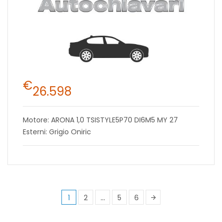
€
26.598
Motore: ARONA 1,0 TSISTYLE5P70 DI6M5 MY 27
Esterni: Grigio Oniric
1
2
…
5
6