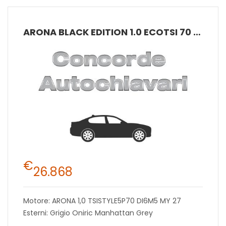
ARONA BLACK EDITION 1.0 ECOTSI 70 KW (95 CV) BENZINA MANUALE 5 MARCE 2WD
€
26.868
Motore: ARONA 1,0 TSISTYLE5P70 DI6M5 MY 27
Esterni: Grigio Oniric Manhattan Grey