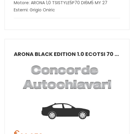
Motore: ARONA 1,0 TSISTYLE5P70 DI6M5 MY 27
Esterni: Grigio Oniric
ARONA BLACK EDITION 1.0 ECOTSI 70 KW (95 CV) BENZINA MANUALE 5 MARCE 2WD
€