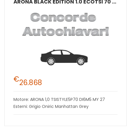
ARONA BLACK EDITION 1.0 ECOTSI 70 KW (95 CV) BENZINA MANUALE 5 MARCE 2WD
€
26.868
Motore: ARONA 1,0 TSISTYLE5P70 DI6M5 MY 27
Esterni: Grigio Oniric Manhattan Grey