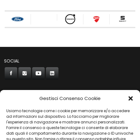
SOCIAL
Gestisci Consenso Cookie
CONCORDE
Usiamo tecnologie come i cookie per memorizzare e/o accedere
AUTOCHIAVARI
ad informazioni sul dispositivo. Lo facciamo per migliorare
l'esperienza di navigazione e mostrare annunci personalizzati.
Fornire il consenso a queste tecnologie ci consente di elaborare
dati quali il comportamento durante la navigazione o ID univoche
Gruppo Carfin SPA
|
P.IVA:
03859710109 |
Sede Legale:
su questo sito. Non fornire o ritirare il consenso potrebbe influire