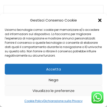
NISSAN JUKE
Gestisci Consenso Cookie
Usiamo tecnologie come i cookie per memorizzare e/o accedere
ad informazioni sul dispositivo. Lo facciamo per migliorare
l'esperienza di navigazione e mostrare annunci personalizzati.
Fornire il consenso a queste tecnologie ci consente di elaborare
dati quali il comportamento durante la navigazione o ID univoche
su questo sito. Non fornire o ritirare il consenso potrebbe influire
negativamente su alcune funzioni.
Accetta
€
Nega
15.900
Visualizza le preferenze
Sede: Genova Campi
Cookie Policy
Dichiarazione sulla Privacy
Anno: 2020-10-01