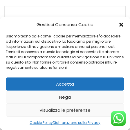
NISSAN JUKE
Gestisci Consenso Cookie
Usiamo tecnologie come i cookie per memorizzare e/o accedere
ad informazioni sul dispositivo. Lo facciamo per migliorare
l'esperienza di navigazione e mostrare annunci personalizzati.
Fornire il consenso a queste tecnologie ci consente di elaborare
dati quali il comportamento durante la navigazione o ID univoche
su questo sito. Non fornire o ritirare il consenso potrebbe influire
negativamente su alcune funzioni.
Accetta
€
Nega
15.900
Visualizza le preferenze
Sede: Genova Campi
Cookie Policy
Dichiarazione sulla Privacy
Anno: 2020-10-01