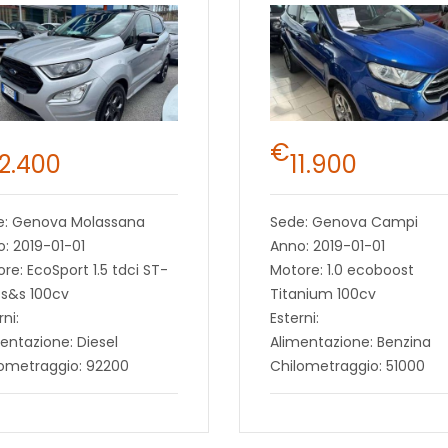
€
12.400
11.900
e: Genova Molassana
Sede: Genova Campi
: 2019-01-01
Anno: 2019-01-01
re: EcoSport 1.5 tdci ST-
Motore: 1.0 ecoboost
 s&s 100cv
Titanium 100cv
rni:
Esterni:
entazione: Diesel
Alimentazione: Benzina
lometraggio: 92200
Chilometraggio: 51000