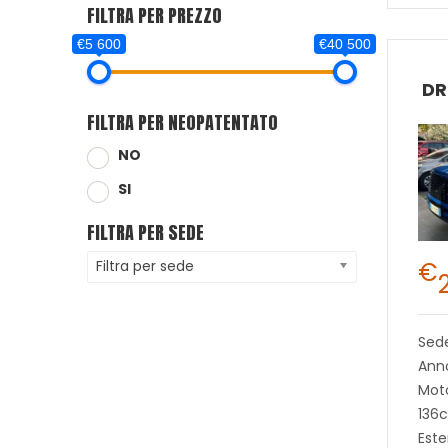
FILTRA PER PREZZO
€5 600
€40 500
DR
FILTRA PER NEOPATENTATO
NO
SI
FILTRA PER SEDE
€
Filtra per sede
Sed
Ann
Moto
136c
Este