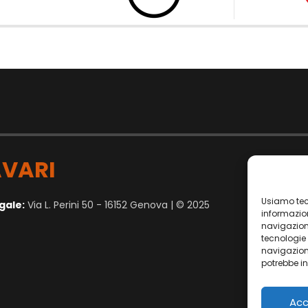
VARI
Usiamo tec
gale:
Via L. Perini 50 - 16152 Genova | © 2025
informazion
navigazion
tecnologie
navigazione
potrebbe in
Acc