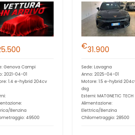
€
25.500
31.900
e: Genova Campi
Sede: Lavagna
: 2021-04-01
Anno: 2025-04-01
re: 1.4 e-hybrid 204cv
Motore: 1.5 e-hybrid 204c
dsg
rni:
Esterni: MATGNETIC TECH
entazione:
Alimentazione:
trica/Benzina
Elettrica/Benzina
lometraggio: 49500
Chilometraggio: 28500