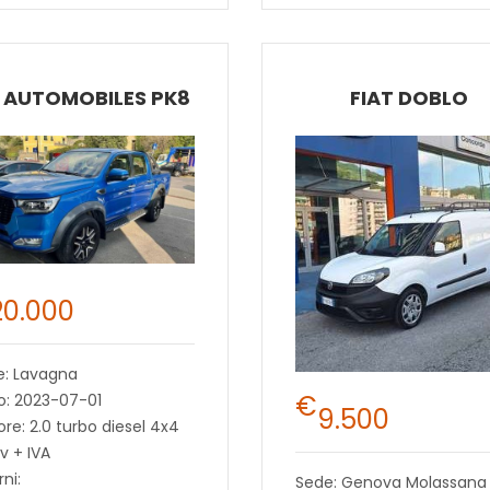
 AUTOMOBILES PK8
FIAT DOBLO
20.000
e: Lavagna
€
o: 2023-07-01
9.500
re: 2.0 turbo diesel 4x4
v + IVA
rni:
Sede: Genova Molassana