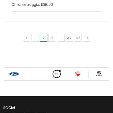
Chilometraggio: 138000
1
2
3
…
42
43
SOCIAL