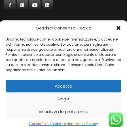
Gestisci Consenso Cookie
CONCORDE
Usiamo tecnologie come i cookie per memorizzare e/o accedere
AUTOCHIAVARI
ad informazioni sul dispositivo. Lo facciamo per migliorare
l'esperienza di navigazione e mostrare annunci personalizzati.
Fornire il consenso a queste tecnologie ci consente di elaborare
dati quali il comportamento durante la navigazione o ID univoche
Gruppo Carfin SPA
|
P.IVA:
03859710109 |
Sede Legale:
su questo sito. Non fornire o ritirare il consenso potrebbe influire
Via L. Perini 50 - 16152 Genova | © 2025
negativamente su alcune funzioni.
PRIVACY POLICY
|
COOKIES POLICY
Accetta
Nega
Visualizza le preferenze
Cookie Policy
Dichiarazione sulla Privacy