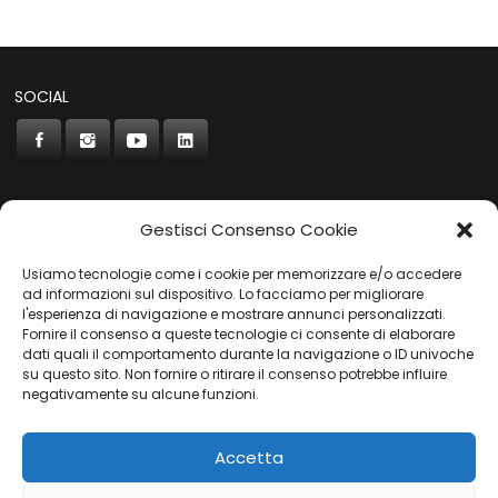
SOCIAL
Gestisci Consenso Cookie
CONCORDE
Usiamo tecnologie come i cookie per memorizzare e/o accedere
AUTOCHIAVARI
ad informazioni sul dispositivo. Lo facciamo per migliorare
l'esperienza di navigazione e mostrare annunci personalizzati.
Fornire il consenso a queste tecnologie ci consente di elaborare
dati quali il comportamento durante la navigazione o ID univoche
Gruppo Carfin SPA
|
P.IVA:
03859710109 |
Sede Legale:
su questo sito. Non fornire o ritirare il consenso potrebbe influire
Via L. Perini 50 - 16152 Genova | © 2025
negativamente su alcune funzioni.
PRIVACY POLICY
|
COOKIES POLICY
Accetta