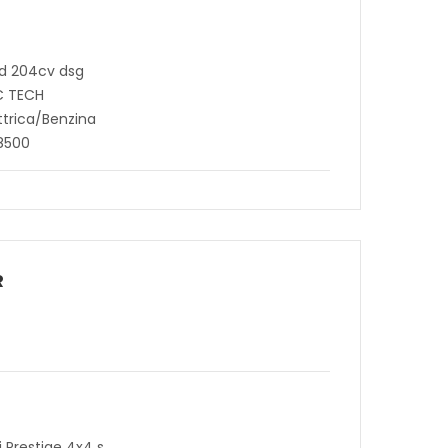
id 204cv dsg
C TECH
ttrica/Benzina
8500
R
i Prestige 4x4 s