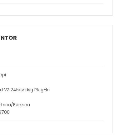
ENTOR
mpi
id VZ 245cv dsg Plug-In
ttrica/Benzina
36700