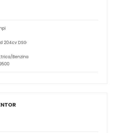
mpi
rid 204cv DSG
ttrica/Benzina
49500
ENTOR