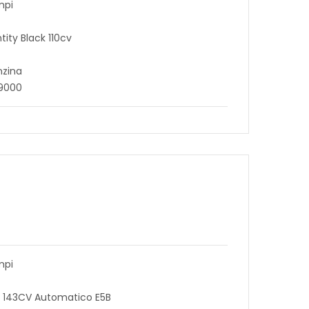
mpi
ntity Black 110cv
nzina
79000
mpi
t 143CV Automatico E5B