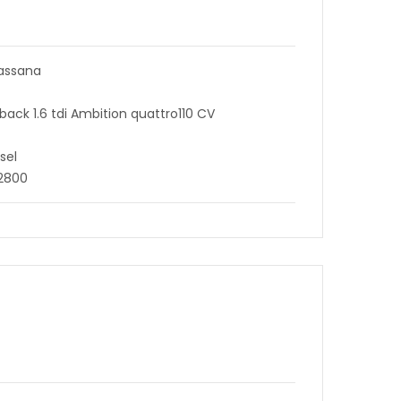
assana
tback 1.6 tdi Ambition quattro110 CV
sel
92800