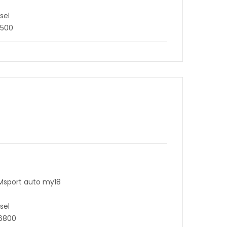
sel
1500
 Msport auto my18
sel
96800