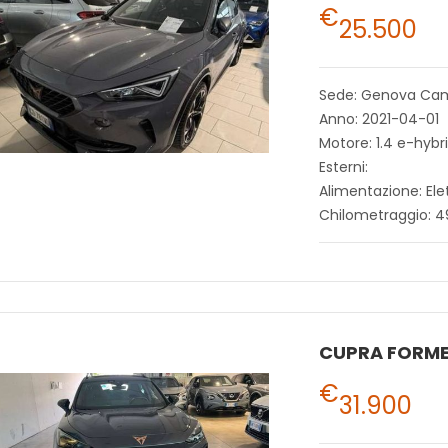
€
25.500
Sede: Genova Ca
Anno: 2021-04-01
Motore: 1.4 e-hyb
Esterni:
Alimentazione: Ele
Chilometraggio: 
CUPRA FORM
€
31.900