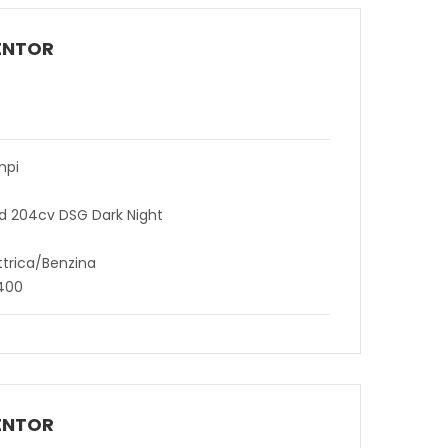
ENTOR
mpi
id 204cv DSG Dark Night
ttrica/Benzina
5400
ENTOR