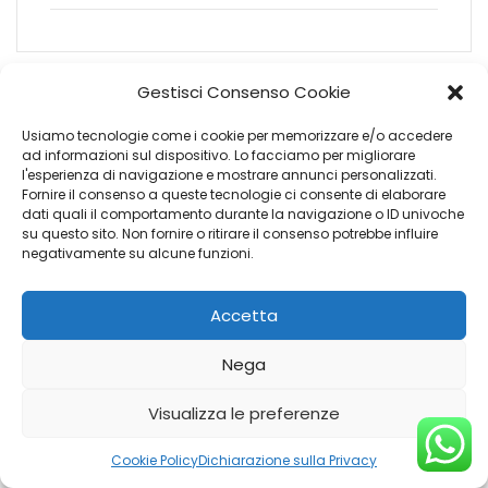
Gestisci Consenso Cookie
XC60 CORE B5 AWD AUT
Usiamo tecnologie come i cookie per memorizzare e/o accedere
ad informazioni sul dispositivo. Lo facciamo per migliorare
l'esperienza di navigazione e mostrare annunci personalizzati.
Fornire il consenso a queste tecnologie ci consente di elaborare
dati quali il comportamento durante la navigazione o ID univoche
su questo sito. Non fornire o ritirare il consenso potrebbe influire
negativamente su alcune funzioni.
Accetta
Nega
Visualizza le preferenze
€
60.655
Cookie Policy
Dichiarazione sulla Privacy