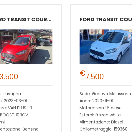
FORD TRANSIT COURIER
€
13.500
7.500
e: Lavagna
Sede: Genova Molassana
o: 2023-03-01
Anno: 2020-11-01
re: VAN PLUS 1.0
Motore: van 1.5 diesel
BOOST 100CV
Esterni: frozen white
rni:
Alimentazione: Diesel
entazione: Benzina
Chilometraggio: 159360