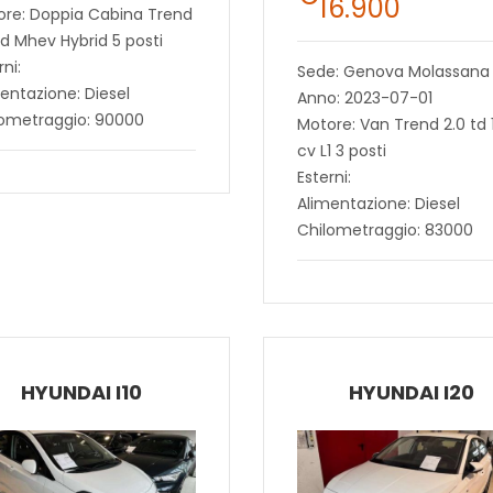
16.900
ore: Doppia Cabina Trend
td Mhev Hybrid 5 posti
rni:
Sede: Genova Molassana
entazione: Diesel
Anno: 2023-07-01
lometraggio: 90000
Motore: Van Trend 2.0 td 
cv L1 3 posti
Esterni:
Alimentazione: Diesel
Chilometraggio: 83000
HYUNDAI I10
HYUNDAI I20