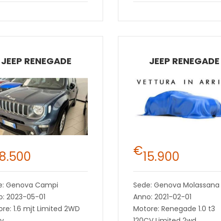
JEEP RENEGADE
JEEP RENEGADE
€
18.500
15.900
e: Genova Campi
Sede: Genova Molassana
o: 2023-05-01
Anno: 2021-02-01
re: 1.6 mjt Limited 2WD
Motore: Renegade 1.0 t3
cv
120CV Limited 2wd