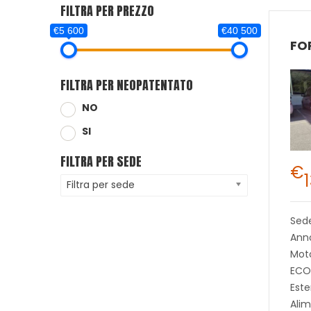
FILTRA PER PREZZO
€5 600
€40 500
FILTRA PER NEOPATENTATO
NO
SI
FILTRA PER SEDE
€
Filtra per sede
Sed
Ann
Moto
ECO
Este
Alim