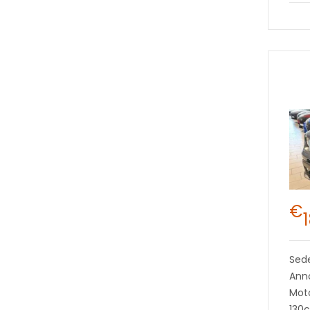
€
Sed
Ann
Moto
130