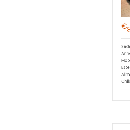
€
Sed
Anno
Moto
Este
Alim
Chi