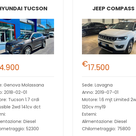
HYUNDAI TUCSON
JEEP COMPASS
€
14.900
17.500
e: Genova Molassana
Sede: Lavagna
: 2018-02-01
Anno: 2019-07-01
re: Tucson 1.7 crdi
Motore: 1.6 mjt Limited 2
sible 2wd 141cv dct
120cv my19
rni:
Esterni:
entazione: Diesel
Alimentazione: Diesel
lometraggio: 52300
Chilometraggio: 75800