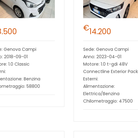
€
8.500
14.200
e: Genova Campi
Sede: Genova Campi
: 2018-09-01
Anno: 2023-04-01
re: 1.0 Classic
Motore: 1.0 t-gdi 48V
rni:
Connectline Exterior Pack
entazione: Benzina
Esterni:
lometraggio: 58800
Alimentazione:
Elettrica/Benzina
Chilometraggio: 47500