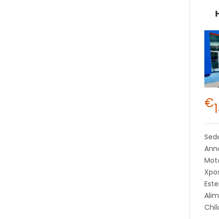
€
Sed
Anno
Moto
Xpos
Este
Alim
Chi