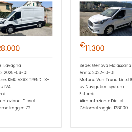
€
28.000
11.300
e: Lavagna
Sede: Genova Molassana
o: 2025-06-01
Anno: 2022-10-01
ore: KM0 V363 TREND L3-
Motore: Van Trend 1.5 td 
Iù IVA
cv Navigation system
rni:
Esterni:
entazione: Diesel
Alimentazione: Diesel
ometraggio: 72
Chilometraggio: 128000