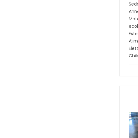
Sed
Ann
Moto
eco
Este
Alim
Elet
Chi