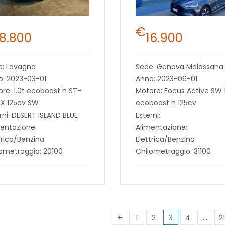
€
18.800
16.900
e: Lavagna
Sede: Genova Molassana
o: 2023-03-01
Anno: 2023-06-01
re: 1.0t ecoboost h ST-
Motore: Focus Active SW 1
 X 125cv SW
ecoboost h 125cv
rni: DESERT ISLAND BLUE
Esterni:
entazione:
Alimentazione:
trica/Benzina
Elettrica/Benzina
ometraggio: 20100
Chilometraggio: 31100
1
2
3
4
…
21