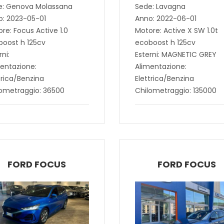
e: Genova Molassana
Sede: Lavagna
o: 2023-05-01
Anno: 2022-06-01
re: Focus Active 1.0
Motore: Active X SW 1.0t
boost h 125cv
ecoboost h 125cv
rni:
Esterni: MAGNETIC GREY
entazione:
Alimentazione:
trica/Benzina
Elettrica/Benzina
lometraggio: 36500
Chilometraggio: 135000
FORD FOCUS
FORD FOCUS