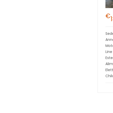
€
Sed
Ann
Moto
Line
Este
Alim
Elet
Chil