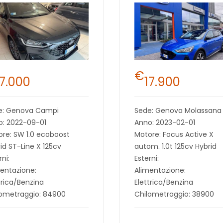
€
17.000
17.900
e: Genova Campi
Sede: Genova Molassana
o: 2022-09-01
Anno: 2023-02-01
re: SW 1.0 ecoboost
Motore: Focus Active X
id ST-Line X 125cv
autom. 1.0t 125cv Hybrid
rni:
Esterni:
entazione:
Alimentazione:
trica/Benzina
Elettrica/Benzina
lometraggio: 84900
Chilometraggio: 38900