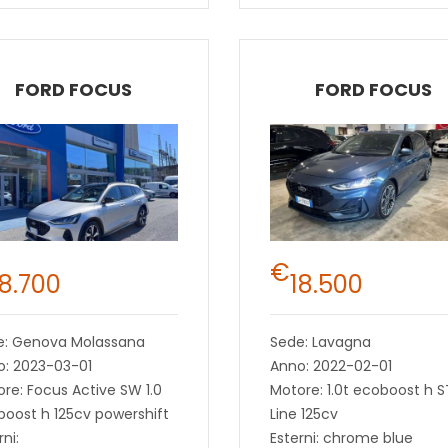
FORD FOCUS
FORD FOCUS
€
18.700
18.500
e: Genova Molassana
Sede: Lavagna
o: 2023-03-01
Anno: 2022-02-01
re: Focus Active SW 1.0
Motore: 1.0t ecoboost h S
oost h 125cv powershift
Line 125cv
rni:
Esterni: chrome blue