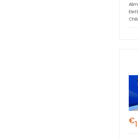
Alim
Elet
Chil
€