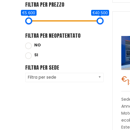
FILTRA PER PREZZO
€5 600
€40 500
FILTRA PER NEOPATENTATO
NO
SI
FILTRA PER SEDE
€
Filtra per sede
Sed
Ann
Moto
ecob
Este