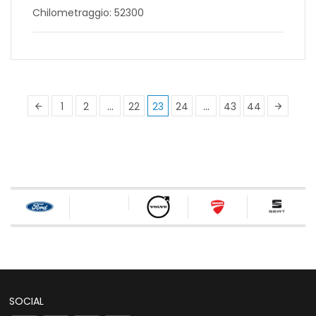
Chilometraggio: 52300
1
2
…
22
23
24
…
43
44
SOCIAL