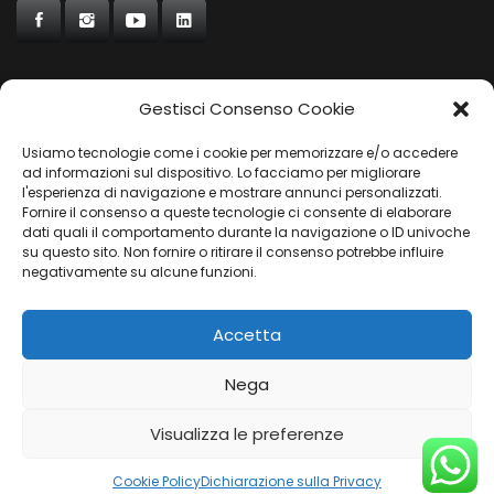
Gestisci Consenso Cookie
CONCORDE
Usiamo tecnologie come i cookie per memorizzare e/o accedere
AUTOCHIAVARI
ad informazioni sul dispositivo. Lo facciamo per migliorare
l'esperienza di navigazione e mostrare annunci personalizzati.
Fornire il consenso a queste tecnologie ci consente di elaborare
dati quali il comportamento durante la navigazione o ID univoche
Gruppo Carfin SPA
|
P.IVA:
03859710109 |
Sede Legale:
su questo sito. Non fornire o ritirare il consenso potrebbe influire
Via L. Perini 50 - 16152 Genova | © 2025
negativamente su alcune funzioni.
PRIVACY POLICY
|
COOKIES POLICY
Accetta
Nega
Visualizza le preferenze
Cookie Policy
Dichiarazione sulla Privacy