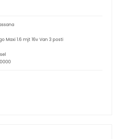
assana
o Maxi 1.6 mjt 16v Van 3 posti
sel
50000