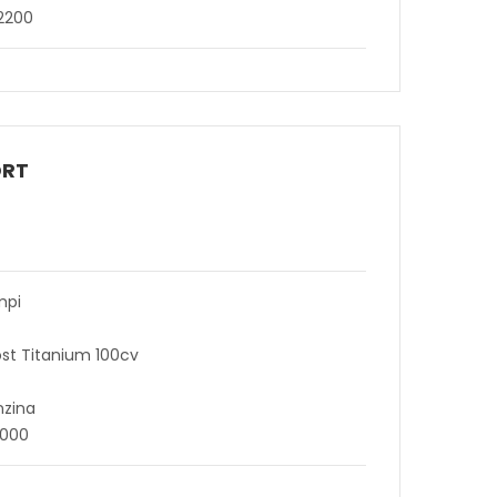
2200
ORT
mpi
ost Titanium 100cv
nzina
1000