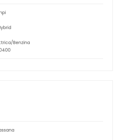
mpi
Hybrid
ttrica/Benzina
40400
assana