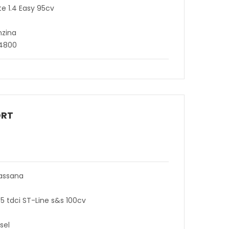
te 1.4 Easy 95cv
nzina
64800
ORT
assana
.5 tdci ST-Line s&s 100cv
sel