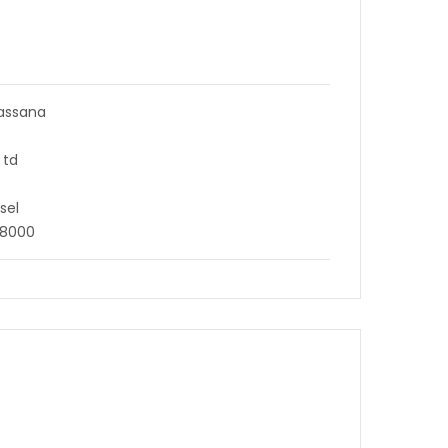
assana
 td
sel
38000