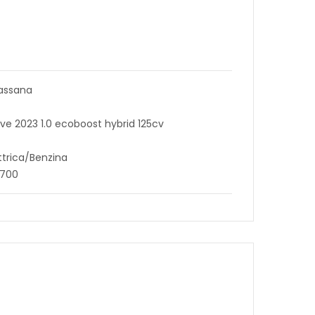
assana
ive 2023 1.0 ecoboost hybrid 125cv
ttrica/Benzina
1700