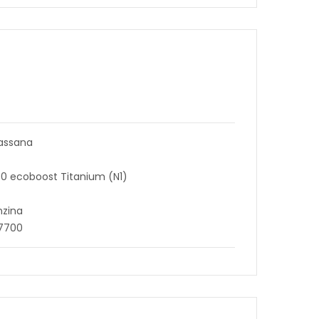
assana
1.0 ecoboost Titanium (N1)
nzina
87700