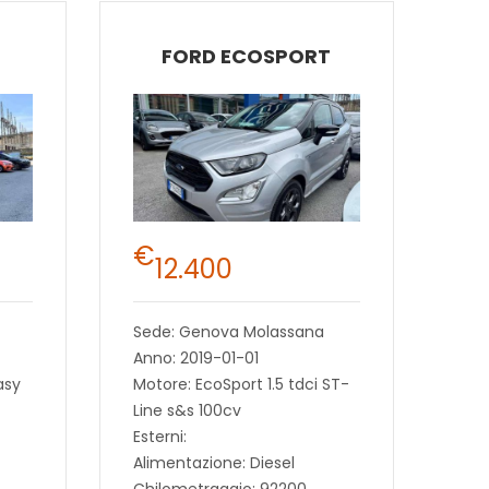
FORD ECOSPORT
€
12.400
Sede: Genova Molassana
Anno: 2019-01-01
asy
Motore: EcoSport 1.5 tdci ST-
Line s&s 100cv
Esterni:
Alimentazione: Diesel
Chilometraggio: 92200