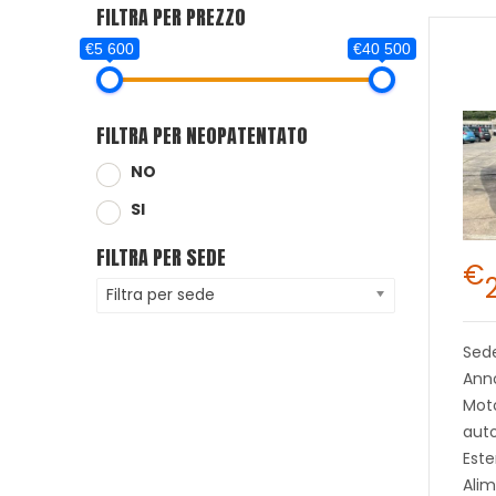
FILTRA PER PREZZO
€5 600
€40 500
FILTRA PER NEOPATENTATO
NO
SI
FILTRA PER SEDE
€
Filtra per sede
Sed
Anno
Moto
aut
Este
Alim