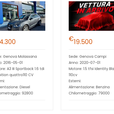
€
14.300
19.500
e: Genova Molassana
Sede: Genova Campi
: 2016-05-01
Anno: 2020-07-01
re: A3 III Sportback 1.6 tdi
Motore: 1.5 tfsi Identity Bl
tion quattro110 CV
110cv
rni:
Esterni:
entazione: Diesel
Alimentazione: Benzina
lometraggio: 92800
Chilometraggio: 79000