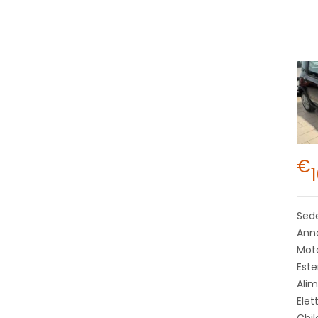
€
Sed
Anno
Moto
Este
Alim
Elet
Chi