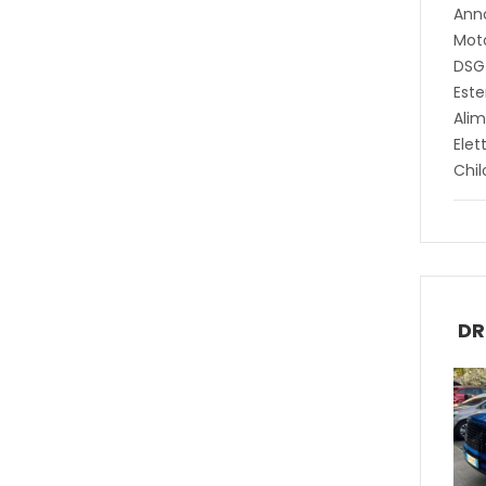
Anno
Moto
DSG
Este
Alim
Elet
Chi
DR