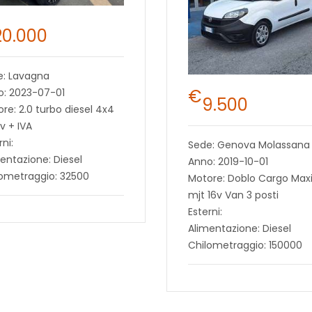
20.000
e: Lavagna
€
o: 2023-07-01
9.500
re: 2.0 turbo diesel 4x4
v + IVA
rni:
Sede: Genova Molassana
entazione: Diesel
Anno: 2019-10-01
lometraggio: 32500
Motore: Doblo Cargo Maxi 
mjt 16v Van 3 posti
Esterni:
Alimentazione: Diesel
Chilometraggio: 150000