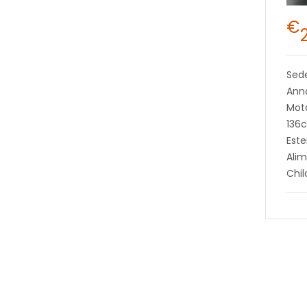
€
Sed
Ann
Moto
136c
Este
Alim
Chi