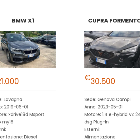
BMW X1
CUPRA FORMENT
€
21.000
30.500
e: Lavagna
Sede: Genova Campi
: 2019-06-01
Anno: 2023-05-01
re: xdrive18d Msport
Motore: 1.4 e-hybrid VZ 2
o my18
dsg Plug-In
rni:
Esterni:
entazione: Diesel
Alimentazione: