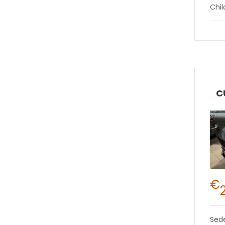
Chi
C
€
Sed