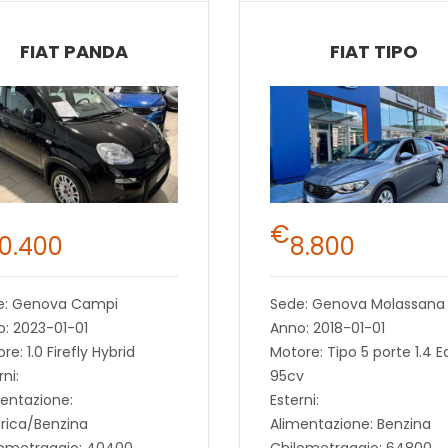
FIAT PANDA
FIAT TIPO
€
10.400
8.800
e: Genova Campi
Sede: Genova Molassana
: 2023-01-01
Anno: 2018-01-01
re: 1.0 Firefly Hybrid
Motore: Tipo 5 porte 1.4 E
rni:
95cv
entazione:
Esterni:
trica/Benzina
Alimentazione: Benzina
lometraggio: 40400
Chilometraggio: 64800