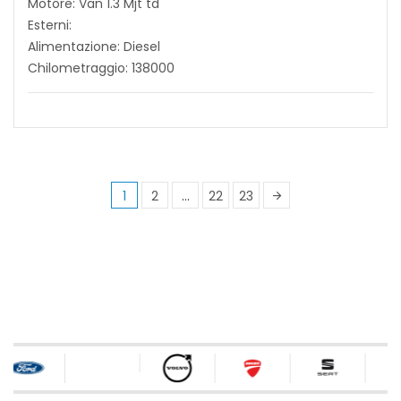
Motore: Van 1.3 Mjt td
Esterni:
Alimentazione: Diesel
Chilometraggio: 138000
1
2
…
22
23