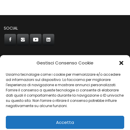
SOCIAL
Gestisci Consenso Cookie
CONCORDE
Usiamo tecnologie come i cookie per memorizzare e/o accedere
AUTOCHIAVARI
ad informazioni sul dispositivo. Lo facciamo per migliorare
l'esperienza di navigazione e mostrare annunci personalizzati.
Fornire il consenso a queste tecnologie ci consente di elaborare
dati quali il comportamento durante la navigazione o ID univoche
Gruppo Carfin SPA
|
P.IVA:
03859710109 |
Sede Legale:
su questo sito. Non fornire o ritirare il consenso potrebbe influire
Via L. Perini 50 - 16152 Genova | © 2025
negativamente su alcune funzioni.
PRIVACY POLICY
|
COOKIES POLICY
Accetta