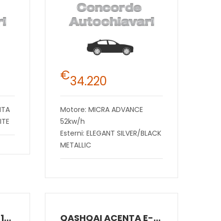
€
34.220
NTA
Motore: MICRA ADVANCE
ITE
52kw/h
Esterni: ELEGANT SILVER/BLACK
METALLIC
PRIMASTAR BUS L1H127Q 110CV MT AB
QASHQAI ACENTA E-POWER 2WD