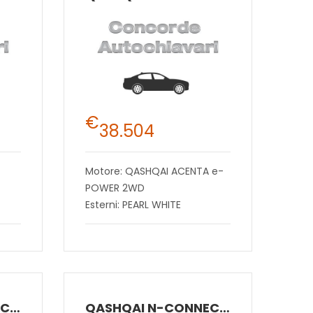
€
38.504
Motore: QASHQAI ACENTA e-
POWER 2WD
Esterni: PEARL WHITE
QASHQAI N-CONNECTA E-POWER 2WD
QASHQAI N-CONNECTA E-POWER 2WD