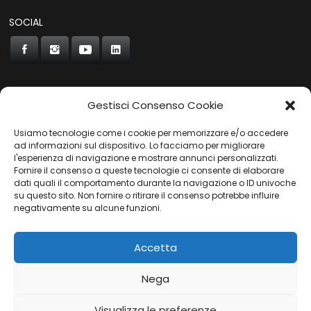
SOCIAL
Gestisci Consenso Cookie
CONCORDE
Usiamo tecnologie come i cookie per memorizzare e/o accedere
AUTOCHIAVARI
ad informazioni sul dispositivo. Lo facciamo per migliorare
l'esperienza di navigazione e mostrare annunci personalizzati.
Fornire il consenso a queste tecnologie ci consente di elaborare
dati quali il comportamento durante la navigazione o ID univoche
Gruppo Carfin SPA
|
P.IVA:
03859710109 |
Sede Legale:
su questo sito. Non fornire o ritirare il consenso potrebbe influire
Via L. Perini 50 - 16152 Genova | © 2025
negativamente su alcune funzioni.
PRIVACY POLICY
|
COOKIES POLICY
Accetta
Nega
Visualizza le preferenze