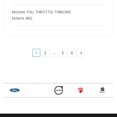
Motore: FULL THROTTLE THRILLING
Esterni: RED
1
2
…
5
6