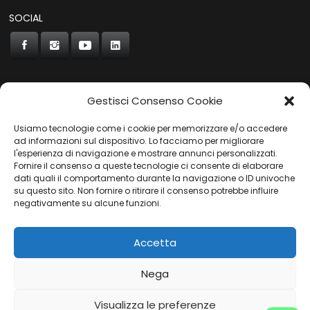
SOCIAL
Gestisci Consenso Cookie
CONCORDE
Usiamo tecnologie come i cookie per memorizzare e/o accedere
AUTOCHIAVARI
ad informazioni sul dispositivo. Lo facciamo per migliorare
l'esperienza di navigazione e mostrare annunci personalizzati.
Fornire il consenso a queste tecnologie ci consente di elaborare
dati quali il comportamento durante la navigazione o ID univoche
Gruppo Carfin SPA
|
P.IVA:
03859710109 |
Sede Legale:
su questo sito. Non fornire o ritirare il consenso potrebbe influire
Via L. Perini 50 - 16152 Genova | © 2025
negativamente su alcune funzioni.
PRIVACY POLICY
|
COOKIES POLICY
Accetta
Nega
Visualizza le preferenze