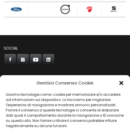
SOCIAL
Gestisci Consenso Cookie
CONCORDE
Usiamo tecnologie come i cookie per memorizzare e/o accedere
AUTOCHIAVARI
ad informazioni sul dispositivo. Lo facciamo per migliorare
l'esperienza di navigazione e mostrare annunci personalizzati.
Fornire il consenso a queste tecnologie ci consente di elaborare
dati quali il comportamento durante la navigazione o ID univoche
Gruppo Carfin SPA
|
P.IVA:
03859710109 |
Sede Legale:
su questo sito. Non fornire o ritirare il consenso potrebbe influire
Via L. Perini 50 - 16152 Genova | © 2025
negativamente su alcune funzioni.