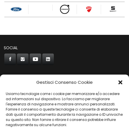
SOCIAL
Gestisci Consenso Cookie
CONCORDE
Usiamo tecnologie come i cookie per memorizzare e/o accedere
AUTOCHIAVARI
ad informazioni sul dispositivo. Lo facciamo per migliorare
l'esperienza di navigazione e mostrare annunci personalizzati.
Fornire il consenso a queste tecnologie ci consente di elaborare
dati quali il comportamento durante la navigazione o ID univoche
Gruppo Carfin SPA
|
P.IVA:
03859710109 |
Sede Legale:
su questo sito. Non fornire o ritirare il consenso potrebbe influire
Via L. Perini 50 - 16152 Genova | © 2025
negativamente su alcune funzioni.