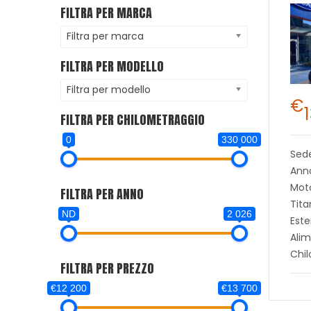
FILTRA PER MARCA
Filtra per marca
FILTRA PER MODELLO
Filtra per modello
€
FILTRA PER CHILOMETRAGGIO
0
330 000
Sed
Ann
Moto
FILTRA PER ANNO
Tit
ND
2 026
Este
Alim
Chi
FILTRA PER PREZZO
€12 200
€13 700