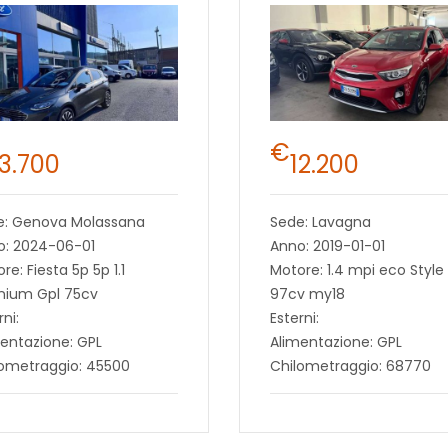
€
13.700
12.200
e: Genova Molassana
Sede: Lavagna
o: 2024-06-01
Anno: 2019-01-01
re: Fiesta 5p 5p 1.1
Motore: 1.4 mpi eco Style
anium Gpl 75cv
97cv my18
rni:
Esterni:
entazione: GPL
Alimentazione: GPL
lometraggio: 45500
Chilometraggio: 68770