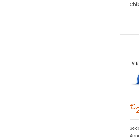
Chi
€
Sed
Ann