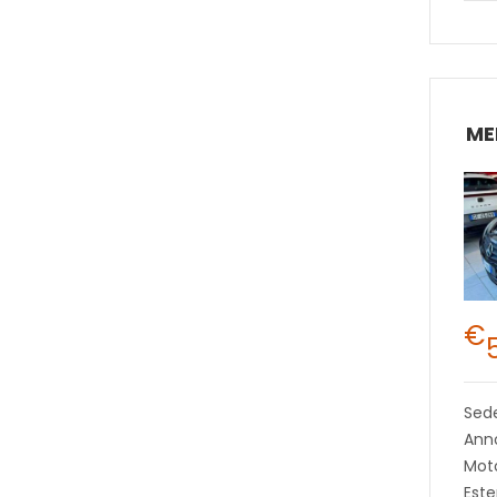
ME
€
Sed
Anno
Mot
Este