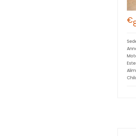
€
Sed
Anno
Moto
Este
Alim
Chi