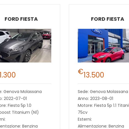
FORD FIESTA
FORD FIESTA
€
11.300
13.500
e: Genova Molassana
Sede: Genova Molassana
o: 2022-07-01
Anno: 2023-08-01
re: Fiesta 5p 1.0
Motore: Fiesta 5p 1.1 Tita
oost Titanium (N1)
75cv
rni:
Esterni:
entazione: Benzina
Alimentazione: Benzina