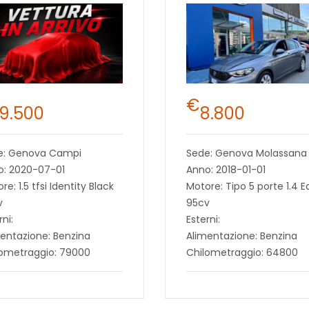
€
19.500
8.800
e: Genova Campi
Sede: Genova Molassana
o: 2020-07-01
Anno: 2018-01-01
re: 1.5 tfsi Identity Black
Motore: Tipo 5 porte 1.4 E
v
95cv
rni:
Esterni:
entazione: Benzina
Alimentazione: Benzina
lometraggio: 79000
Chilometraggio: 64800