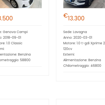
€
8.500
13.300
e: Genova Campi
Sede: Lavagna
: 2018-09-01
Anno: 2020-03-01
re: 1.0 Classic
Motore: 1.0 t-gdi Xprime 
rni:
120cv
entazione: Benzina
Esterni:
lometraggio: 58800
Alimentazione: Benzina
Chilometraggio: 46800