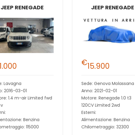
JEEP RENEGADE
JEEP RENEGADE
€
11.000
15.900
e: Lavagna
Sede: Genova Molassana
: 2016-03-01
Anno: 2021-02-01
re: 1.4 m-air Limited fwd
Motore: Renegade 1.0 t3
cv
120CV Limited 2wd
rni:
Esterni:
entazione: Benzina
Alimentazione: Benzina
ometraggio: 115000
Chilometraggio: 32300