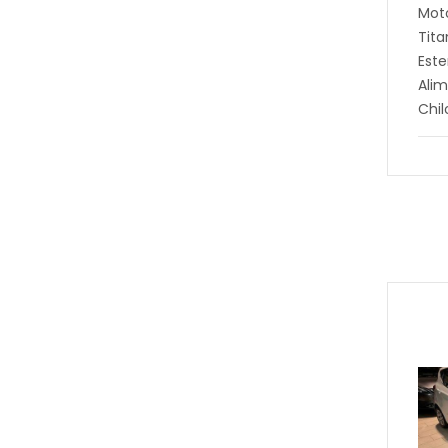
Moto
Tita
Este
Alim
Chi