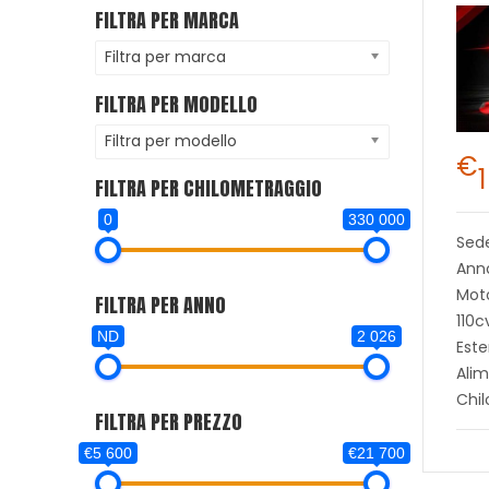
FILTRA PER MARCA
Filtra per marca
FILTRA PER MODELLO
Filtra per modello
€
FILTRA PER CHILOMETRAGGIO
0
330 000
Sed
Ann
Moto
FILTRA PER ANNO
110c
ND
2 026
Este
Alim
Chi
FILTRA PER PREZZO
€5 600
€21 700