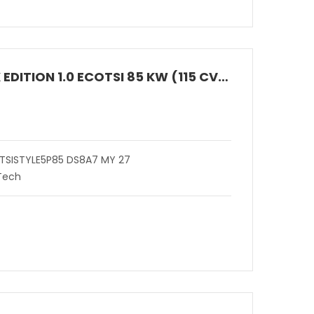
ARONA BLACK EDITION 1.0 ECOTSI 85 KW (115 CV) BENZINA DSG 7 MARCE 2WD
 TSISTYLE5P85 DS8A7 MY 27
 Tech