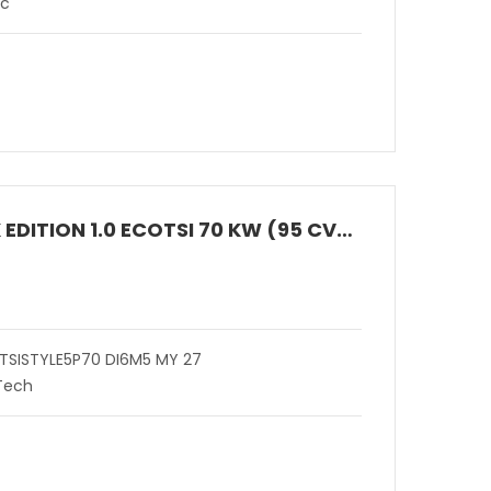
ic
ARONA BLACK EDITION 1.0 ECOTSI 70 KW (95 CV) BENZINA MANUALE 5 MARCE 2WD
 TSISTYLE5P70 DI6M5 MY 27
 Tech