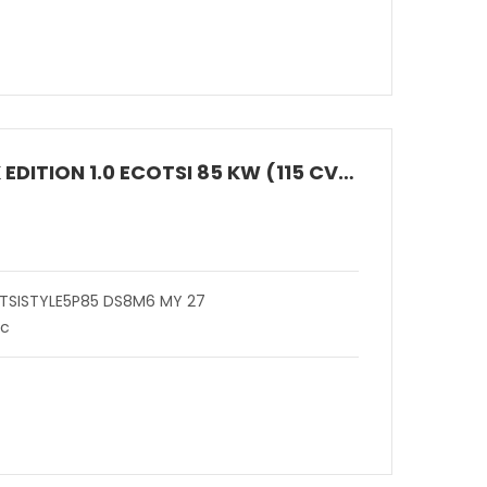
ARONA BLACK EDITION 1.0 ECOTSI 85 KW (115 CV) BENZINA MANUALE 6 MARCE 2WD
 TSISTYLE5P85 DS8M6 MY 27
ic