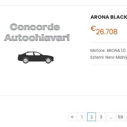
€
26.708
Motore: ARONA 1,0
Esterni: Nero Midni
1
2
3
…
69