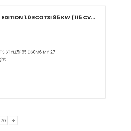
ARONA BLACK EDITION 1.0 ECOTSI 85 KW (115 CV) BENZINA MANUALE 6 MARCE 2WD
 TSISTYLE5P85 DS8M6 MY 27
ght
70