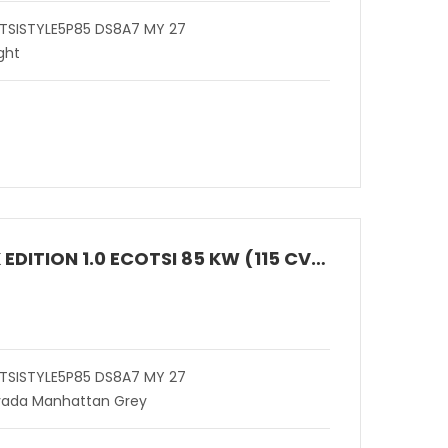
 TSISTYLE5P85 DS8A7 MY 27
ght
ARONA BLACK EDITION 1.0 ECOTSI 85 KW (115 CV) BENZINA DSG 7 MARCE 2WD
 TSISTYLE5P85 DS8A7 MY 27
evada Manhattan Grey