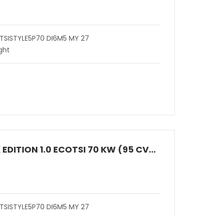
 TSISTYLE5P70 DI6M5 MY 27
ght
ARONA BLACK EDITION 1.0 ECOTSI 70 KW (95 CV) BENZINA MANUALE 5 MARCE 2WD
 TSISTYLE5P70 DI6M5 MY 27