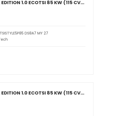
ARONA BLACK EDITION 1.0 ECOTSI 85 KW (115 CV) BENZINA DSG 7 MARCE 2WD
 TSISTYLE5P85 DS8A7 MY 27
 Tech
ARONA BLACK EDITION 1.0 ECOTSI 85 KW (115 CV) BENZINA DSG 7 MARCE 2WD