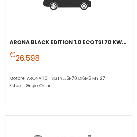
ARONA BLACK EDITION 1.0 ECOTSI 70 KW (95 CV) BENZINA MANUALE 5 MARCE 2WD
€
26.598
Motore: ARONA 1,0 TSISTYLE5P70 DI6M5 MY 27
Esterni: Grigio Oniric