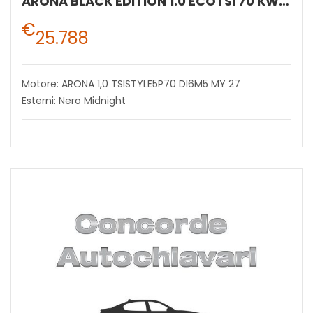
ARONA BLACK EDITION 1.0 ECOTSI 70 KW (95 CV) BENZINA MANUALE 5 MARCE 2WD
€
25.788
Motore: ARONA 1,0 TSISTYLE5P70 DI6M5 MY 27
Esterni: Nero Midnight