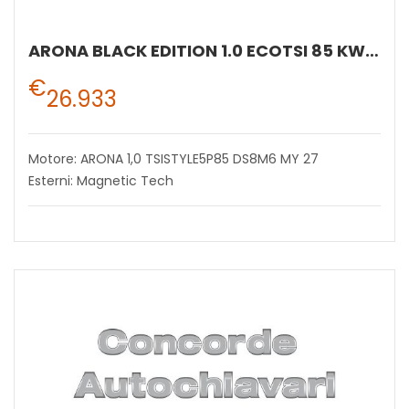
ARONA BLACK EDITION 1.0 ECOTSI 85 KW (115 CV) BENZINA MANUALE 6 MARCE 2WD
€
26.933
Motore: ARONA 1,0 TSISTYLE5P85 DS8M6 MY 27
Esterni: Magnetic Tech