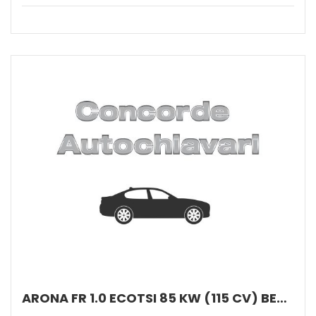
ARONA FR 1.0 ECOTSI 85 KW (115 CV) BENZINA MANUALE 6 MARCE 2WD