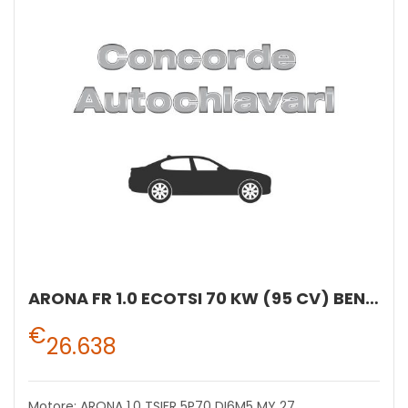
ARONA FR 1.0 ECOTSI 70 KW (95 CV) BENZINA MANUALE 5 MARCE 2WD
€
26.638
Motore: ARONA 1,0 TSIFR 5P70 DI6M5 MY 27