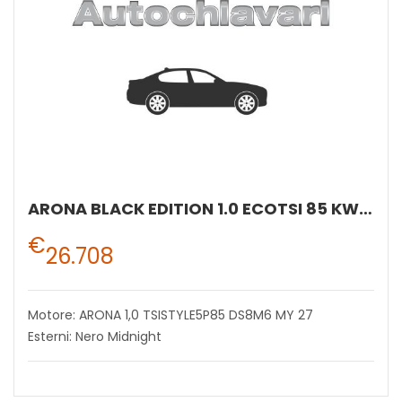
ARONA BLACK EDITION 1.0 ECOTSI 85 KW (115 CV) BENZINA MANUALE 6 MARCE 2WD
€
26.708
Motore: ARONA 1,0 TSISTYLE5P85 DS8M6 MY 27
Esterni: Nero Midnight