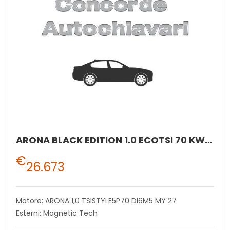
ARONA BLACK EDITION 1.0 ECOTSI 70 KW (95 CV) BENZINA MANUALE 5 MARCE 2WD
€
26.673
Motore: ARONA 1,0 TSISTYLE5P70 DI6M5 MY 27
Esterni: Magnetic Tech