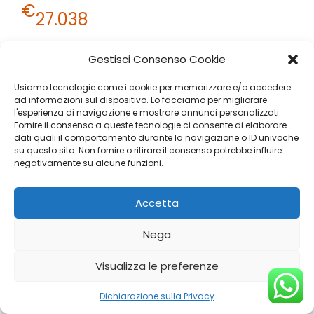
€
27.038
Gestisci Consenso Cookie
Motore: ARONA 1,0 TSIFR 5P85 DS8M6 MY 27
Esterni: Fiord Blue
Usiamo tecnologie come i cookie per memorizzare e/o accedere
ad informazioni sul dispositivo. Lo facciamo per migliorare
l'esperienza di navigazione e mostrare annunci personalizzati.
Fornire il consenso a queste tecnologie ci consente di elaborare
dati quali il comportamento durante la navigazione o ID univoche
su questo sito. Non fornire o ritirare il consenso potrebbe influire
negativamente su alcune funzioni.
Accetta
Nega
Visualizza le preferenze
Dichiarazione sulla Privacy