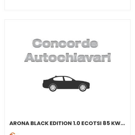
ARONA BLACK EDITION 1.0 ECOTSI 85 KW (115 CV) BENZINA MANUALE 6 MARCE 2WD